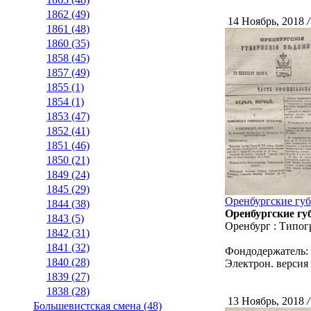
1862 (49)
14 Ноябрь, 2018
/
1861 (48)
1860 (35)
1858 (45)
1857 (49)
1855 (1)
1854 (1)
1853 (47)
1852 (41)
1851 (46)
1850 (21)
1849 (24)
1845 (29)
Оренбургские губе
1844 (38)
Оренбургские губ
1843 (5)
Оренбург : Типог
1842 (31)
1841 (32)
Фондодержатель:
1840 (28)
Электрон. версия 
1839 (27)
1838 (28)
13 Ноябрь, 2018
/
Большевистская смена (48)