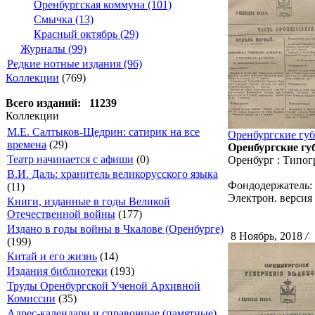
Оренбургская коммуна (101)
Смычка (13)
Красный октябрь (29)
Журналы (99)
Редкие нотные издания (96)
Коллекции
(769)
Всего изданий: 11239
Коллекции
М.Е. Салтыков-Щедрин: сатирик на все
Оренбургские губе
времена
(29)
Оренбургские губ
Театр начинается с афиши
(0)
Оренбург : Типог
В.И. Даль: хранитель великорусского языка
Фондодержатель:
(11)
Электрон. версия 
Книги, изданные в годы Великой
Отечественной войны
(177)
Издано в годы войны в Чкалове (Оренбурге)
8 Ноябрь, 2018
/
С
(199)
Китай и его жизнь
(14)
Издания библиотеки
(193)
Труды Оренбургской Ученой Архивной
Комиссии
(35)
Адрес-календари и справочные (памятные)