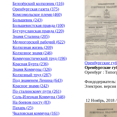
Белозёрский колхозник (116)
Оренбургская газета (375)
Комсомольское племя (460)
Большевик (243)
Большевистская правда (100)
Бугурусланская правда (220)
Знамя Сталина (205)
Медногорский рабочий (622)
Колхозная жизнь (269)
Колхозное знамя (246)
Коммунистический труд (196)
Оренбургские губе
Красная Бурта (236)
Оренбургские губ
Знамя Коммуны (326)
Оренбург : Типог
Колхозный труд (287)
Под знаменем Ленина (643)
Фондодержатель:
Красное знамя (242)
Электрон. версия 
По сталинскому пути (261)
Соль-Илецкая Коммуна (346)
12 Ноябрь, 2018
/
На боевом посту (83)
Пахарь (25)
Чкаловская коммуна (161)