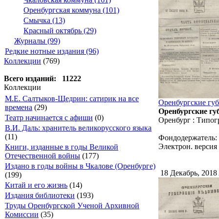
Оренбургская коммуна (101)
Смычка (13)
Красный октябрь (29)
Журналы (99)
Редкие нотные издания (96)
Коллекции
(769)
Всего изданий: 11222
Коллекции
М.Е. Салтыков-Щедрин: сатирик на все
Оренбургские губ
времена
(29)
Оренбургские губ
Театр начинается с афиши
(0)
Оренбург : Типог
В.И. Даль: хранитель великорусского языка
(11)
Фондодержатель:
Электрон. версия 
Книги, изданные в годы Великой
Отечественной войны
(177)
Издано в годы войны в Чкалове (Оренбурге)
18 Декабрь, 2018
(199)
Китай и его жизнь
(14)
Издания библиотеки
(193)
Труды Оренбургской Ученой Архивной
Комиссии
(35)