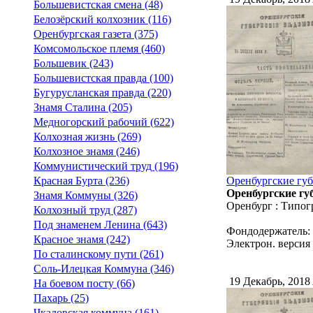
Большевистская смена (48)
Белозёрский колхозник (116)
Оренбургская газета (375)
Комсомольское племя (460)
Большевик (243)
Большевистская правда (100)
Бугурусланская правда (220)
Знамя Сталина (205)
Медногорский рабочий (622)
Колхозная жизнь (269)
Колхозное знамя (246)
Коммунистический труд (196)
Красная Бурта (236)
Оренбургские губ
Оренбургские губ
Знамя Коммуны (326)
Оренбург : Типог
Колхозный труд (287)
Под знаменем Ленина (643)
Фондодержатель:
Красное знамя (242)
Электрон. версия 
По сталинскому пути (261)
Соль-Илецкая Коммуна (346)
19 Декабрь, 2018
На боевом посту (66)
Пахарь (25)
Чкаловская коммуна (161)