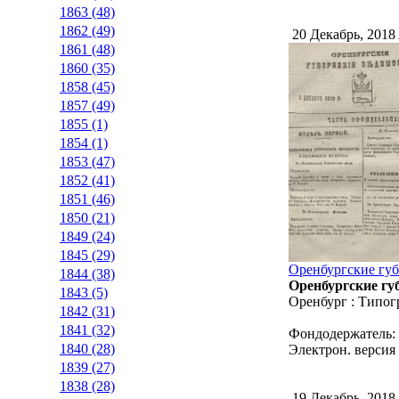
1863 (48)
1862 (49)
20 Декабрь, 2018
1861 (48)
1860 (35)
1858 (45)
1857 (49)
1855 (1)
1854 (1)
1853 (47)
1852 (41)
1851 (46)
1850 (21)
1849 (24)
1845 (29)
Оренбургские губе
1844 (38)
Оренбургские губ
1843 (5)
Оренбург : Типог
1842 (31)
1841 (32)
Фондодержатель:
1840 (28)
Электрон. версия 
1839 (27)
1838 (28)
19 Декабрь, 2018