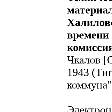
материал
Халиловс
времени 
комиссия
Чкалов [О
1943 (Ти
коммуна")
Электрон