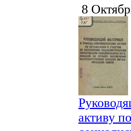
8 Октябр
Руководя
активу п