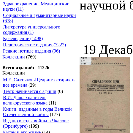
научной 
Здравоохранение. Медицинские
науки (11)
Социальные и гуманитарные науки
(678)
Литература универсального
содержания (1)
Краеведение (1498)
Периодические издания (7222)
19 Декаб
Редкие нотные издания (96)
Коллекции
(769)
Всего изданий: 11226
Коллекции
М.Е. Салтыков-Щедрин: сатирик на
все времена
(29)
Театр начинается с афиши
(0)
В.И. Даль: хранитель
великорусского языка
(11)
Книги, изданные в годы Великой
Отечественной войны
(177)
Издано в годы войны в Чкалове
(Оренбурге)
(199)
Китай и его жизнь
(14)