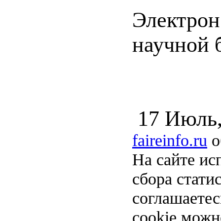
Электрон
научной б
17 Июль
faireinfo.ru
о
На сайте ис
сбора стати
соглашаете
cookie можн