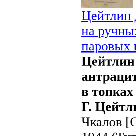
Цейтлин 
на ручны
паровых 
Цейтлин 
антраци
в топках
Г. Цейтл
Чкалов [О