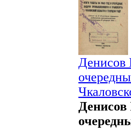
Денисов Г
очередны
Чкаловск
Денисов 
очередн