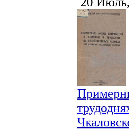
20 Июль
Примерны
трудодня
Чкаловск