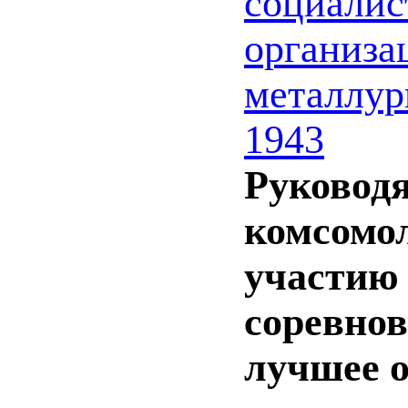
социалис
организа
металлур
1943
Руковод
комсомол
участию
соревнов
лучшее о