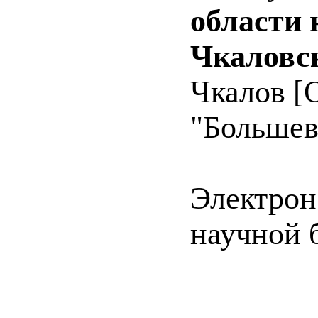
области 
Чкаловс
Чкалов [О
"Большеви
Электрон
научной 