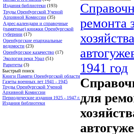
Справочн
Издания библиотеки
(193)
Труды Оренбургской Ученой
Архивной Комиссии
(35)
ремонта 
Адрес-календари и справочные
(памятные) книжки Оренбургской
хозяйства
губернии
(17)
Оренбургские епархиальные
ведомости
(23)
автогуже
Оренбургское казачество
(17)
Экология реки Урал
(51)
1941 год
Раритеты
(3)
Быстрый поиск
Книги Памяти Оренбургской области
Справоч
Газеты военных лет 1941 - 1945
Труды Оренбургской Ученой
Архивной Комиссии
для рем
Периодические издания 1925 - 1947 г.
Издания библиотеки
хозяйств
автогуже