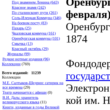
Оренбург
Под знаменем Ленина (643)
Красное знамя (242)
февраля)
По сталинскому пути (261)
Соль-Илецкая Коммуна (346)
Оренбург
На боевом посту (83)
Пахарь (25)
Чкаловская коммуна (161)
1874
Оренбургская коммуна (101)
Смычка (13)
Красный октябрь (29)
Журналы (99)
Редкие нотные издания (96)
Фондоде
Коллекции
(769)
государс
Всего изданий: 11239
Коллекции
М.Е. Салтыков-Щедрин: сатирик на
Электрон.
все времена
(29)
Театр начинается с афиши
(0)
кой им. Н
В.И. Даль: хранитель
великорусского языка
(11)
Книги, изданные в годы Великой