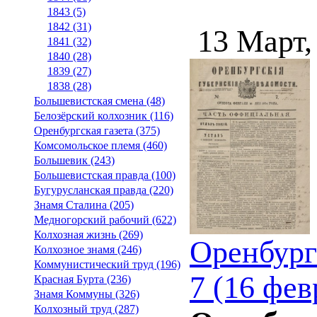
1843 (5)
1842 (31)
13 Март,
1841 (32)
1840 (28)
1839 (27)
1838 (28)
Большевистская смена (48)
Белозёрский колхозник (116)
Оренбургская газета (375)
Комсомольское племя (460)
Большевик (243)
Большевистская правда (100)
Бугурусланская правда (220)
Знамя Сталина (205)
Медногорский рабочий (622)
Колхозная жизнь (269)
Оренбург
Колхозное знамя (246)
Коммунистический труд (196)
7 (16 фев
Красная Бурта (236)
Знамя Коммуны (326)
Колхозный труд (287)