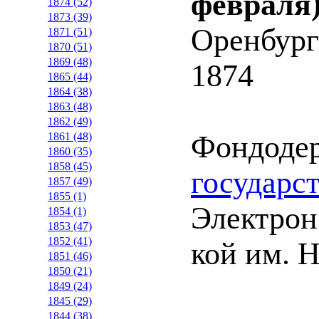
февраля)
1874 (52)
1873 (39)
Оренбург
1871 (51)
1870 (51)
1869 (48)
1874
1865 (44)
1864 (38)
1863 (48)
1862 (49)
Фондоде
1861 (48)
1860 (35)
1858 (45)
государс
1857 (49)
1855 (1)
Электрон.
1854 (1)
1853 (47)
1852 (41)
кой им. Н
1851 (46)
1850 (21)
1849 (24)
1845 (29)
1844 (38)