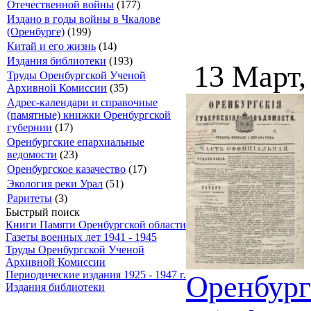
Отечественной войны
(177)
Издано в годы войны в Чкалове
(Оренбурге)
(199)
Китай и его жизнь
(14)
Издания библиотеки
(193)
13 Март,
Труды Оренбургской Ученой
Архивной Комиссии
(35)
Адрес-календари и справочные
(памятные) книжки Оренбургской
губернии
(17)
Оренбургские епархиальные
ведомости
(23)
Оренбургское казачество
(17)
Экология реки Урал
(51)
Раритеты
(3)
Быстрый поиск
Книги Памяти Оренбургской области
Газеты военных лет 1941 - 1945
Труды Оренбургской Ученой
Архивной Комиссии
Периодические издания 1925 - 1947 г.
Оренбург
Издания библиотеки