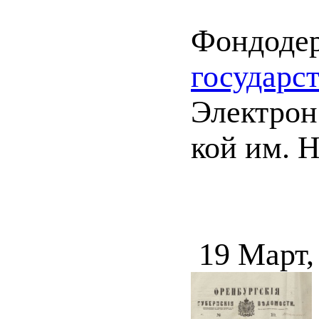
Фондоде
государс
Электрон.
кой им. Н
19 Март,