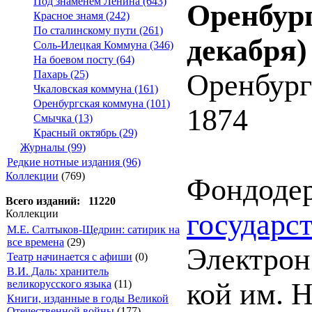
Под знаменем Ленина (643)
Оренбург
Красное знамя (242)
По сталинскому пути (261)
декабря)
Соль-Илецкая Коммуна (346)
На боевом посту (64)
Оренбург
Пахарь (25)
Чкаловская коммуна (161)
Оренбургская коммуна (101)
1874
Смычка (13)
Красный октябрь (29)
Журналы (99)
Редкие нотные издания (96)
Коллекции
(769)
Фондоде
Всего изданий: 11220
государс
Коллекции
М.Е. Салтыков-Щедрин: сатирик на
все времена
(29)
Электрон.
Театр начинается с афиши
(0)
В.И. Даль: хранитель
кой им. Н
великорусского языка
(11)
Книги, изданные в годы Великой
Отечественной войны
(177)