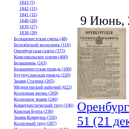
1843 (5)
1842 (31)
1841 (32)
9 Июнь,
1840 (28)
1839 (27)
1838 (28)
Большевистская смена (48)
Белозёрский колхозник (116)
Оренбургская газета (375)
Комсомольское племя (460)
Большевик (243)
Большевистская правда (100)
Бугурусланская правда (220)
Знамя Сталина (205)
Медногорский рабочий (622)
Колхозная жизнь (269)
Колхозное знамя (246)
Оренбург
Коммунистический труд (196)
Красная Бурта (236)
51 (21 де
Знамя Коммуны (326)
Колхозный труд (287)