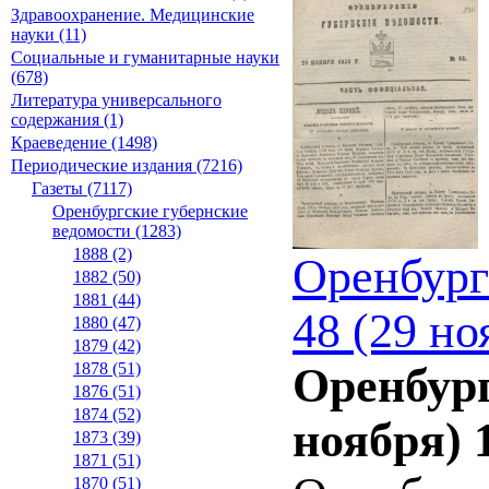
Здравоохранение. Медицинские
науки (11)
Социальные и гуманитарные науки
(678)
Литература универсального
содержания (1)
Краеведение (1498)
Периодические издания (7216)
Газеты (7117)
Оренбургские губернские
ведомости (1283)
1888 (2)
Оренбург
1882 (50)
1881 (44)
48 (29 но
1880 (47)
1879 (42)
1878 (51)
Оренбург
1876 (51)
1874 (52)
ноября) 
1873 (39)
1871 (51)
1870 (51)