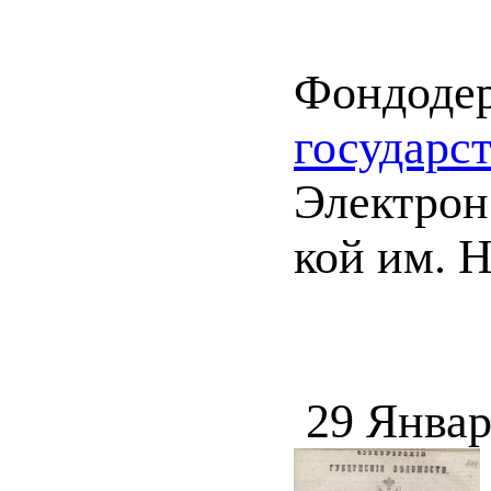
Фондоде
государс
Электрон.
кой им. Н
29 Январ