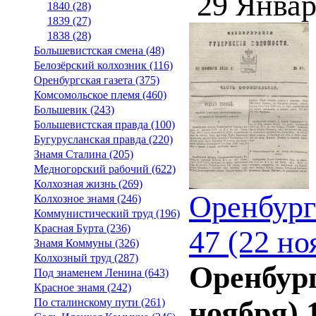
29 Январ
1840 (28)
1839 (27)
1838 (28)
Большевистская смена (48)
Белозёрский колхозник (116)
Оренбургская газета (375)
Комсомольское племя (460)
Большевик (243)
Большевистская правда (100)
Бугурусланская правда (220)
Знамя Сталина (205)
Медногорский рабочий (622)
Колхозная жизнь (269)
Оренбург
Колхозное знамя (246)
Коммунистический труд (196)
Красная Бурта (236)
47 (22 но
Знамя Коммуны (326)
Колхозный труд (287)
Оренбург
Под знаменем Ленина (643)
Красное знамя (242)
ноября) 
По сталинскому пути (261)