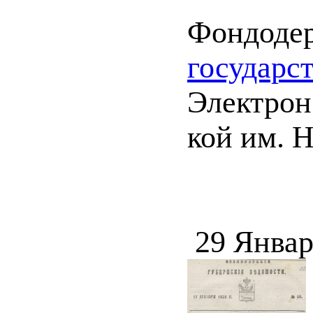
Фондоде
государс
Электрон.
кой им. Н
29 Январ