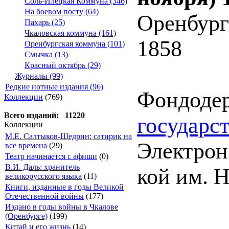
Соль-Илецкая Коммуна (346)
На боевом посту (64)
Оренбург
Пахарь (25)
Чкаловская коммуна (161)
1858
Оренбургская коммуна (101)
Смычка (13)
Красный октябрь (29)
Журналы (99)
Редкие нотные издания (96)
Фондоде
Коллекции
(769)
Всего изданий: 11220
государс
Коллекции
М.Е. Салтыков-Щедрин: сатирик на
Электрон.
все времена
(29)
Театр начинается с афиши
(0)
В.И. Даль: хранитель
кой им. Н
великорусского языка
(11)
Книги, изданные в годы Великой
Отечественной войны
(177)
Издано в годы войны в Чкалове
(Оренбурге)
(199)
Китай и его жизнь
(14)