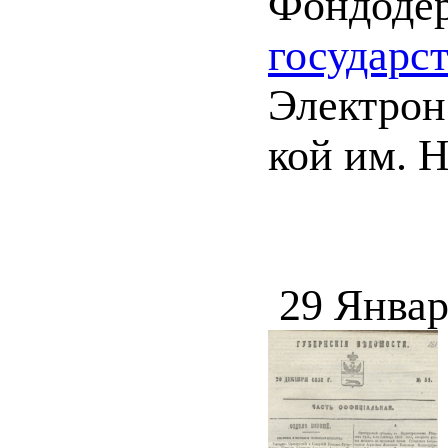
Фондоде
государс
Электрон.
кой им. Н
29 Январ