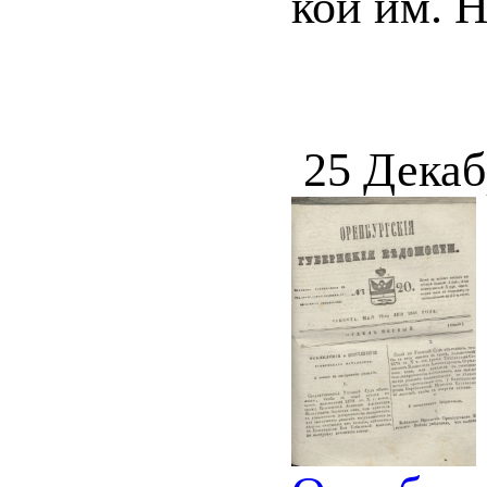
кой им. Н
25 Декаб