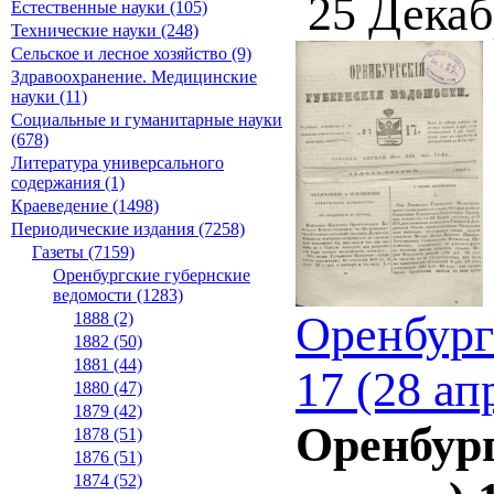
25 Декаб
Естественные науки (105)
Технические науки (248)
Сельское и лесное хозяйство (9)
Здравоохранение. Медицинские
науки (11)
Социальные и гуманитарные науки
(678)
Литература универсального
содержания (1)
Краеведение (1498)
Периодические издания (7258)
Газеты (7159)
Оренбургские губернские
ведомости (1283)
Оренбург
1888 (2)
1882 (50)
1881 (44)
17 (28 ап
1880 (47)
1879 (42)
Оренбург
1878 (51)
1876 (51)
1874 (52)