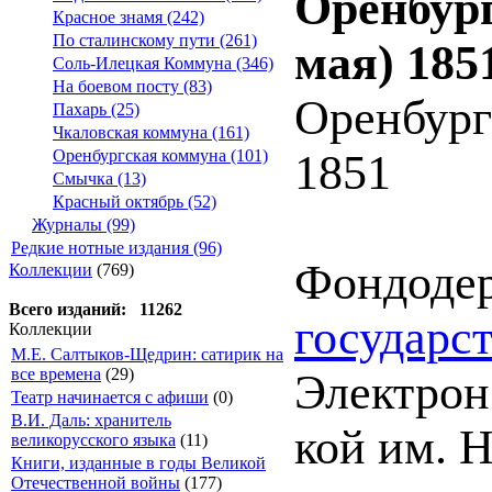
Оренбург
Красное знамя (242)
По сталинскому пути (261)
мая) 185
Соль-Илецкая Коммуна (346)
На боевом посту (83)
Оренбург
Пахарь (25)
Чкаловская коммуна (161)
1851
Оренбургская коммуна (101)
Смычка (13)
Красный октябрь (52)
Журналы (99)
Редкие нотные издания (96)
Фондоде
Коллекции
(769)
Всего изданий: 11262
государс
Коллекции
М.Е. Салтыков-Щедрин: сатирик на
все времена
(29)
Электрон.
Театр начинается с афиши
(0)
В.И. Даль: хранитель
кой им. Н
великорусского языка
(11)
Книги, изданные в годы Великой
Отечественной войны
(177)