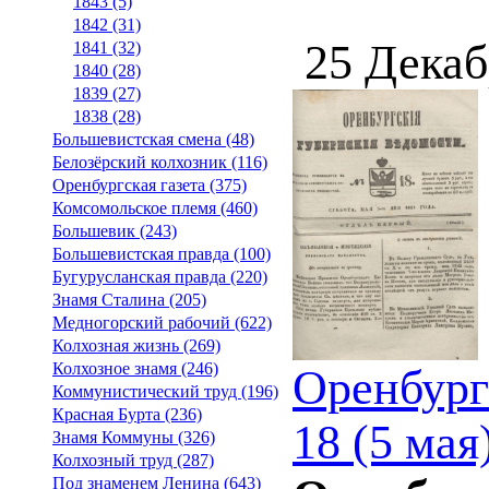
1843 (5)
1842 (31)
25 Декаб
1841 (32)
1840 (28)
1839 (27)
1838 (28)
Большевистская смена (48)
Белозёрский колхозник (116)
Оренбургская газета (375)
Комсомольское племя (460)
Большевик (243)
Большевистская правда (100)
Бугурусланская правда (220)
Знамя Сталина (205)
Медногорский рабочий (622)
Колхозная жизнь (269)
Колхозное знамя (246)
Оренбург
Коммунистический труд (196)
Красная Бурта (236)
18 (5 мая
Знамя Коммуны (326)
Колхозный труд (287)
Под знаменем Ленина (643)