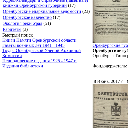
Адрес-календари и справочные (памятные)
книжки Оренбургской губернии
(17)
Оренбургские епархиальные ведомости
(23)
Оренбургское казачество
(17)
Экология реки Урал
(51)
Раритеты
(3)
Быстрый поиск
Книги Памяти Оренбургской области
Оренбургские губ
Газеты военных лет 1941 - 1945
Оренбургские губ
Труды Оренбургской Ученой Архивной
Оренбург : Типог
Комиссии
Периодические издания 1925 - 1947 г.
Фондодержатель:
Издания библиотеки
8 Июнь, 2017
/
Ск