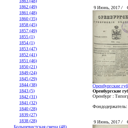
1863 (48)
1862 (49)
9 Июнь, 2017
/
Ск
1861 (48)
1860 (35)
1858 (45)
1857 (49)
1855 (1)
1854 (1)
1853 (47)
1852 (41)
1851 (46)
1850 (21)
1849 (24)
1845 (29)
1844 (38)
Оренбургские губ
1843 (5)
Оренбургские губ
Оренбург : Типог
1842 (31)
1841 (32)
Фондодержатель:
1840 (28)
1839 (27)
1838 (28)
9 Июнь, 2017
/
Ск
Большевистская смена (48)