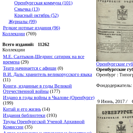
Оренбургская коммуна (101)
Смычка (13)
Красный октябрь (52)
Журналы (99)
Редкие нотные издания (96)
Коллекции
(769)
Всего изданий: 11262
Коллекции
М.Е. Салтыков-Щедрин: сатирик на все
времена
(29)
Оренбургские губ
Театр начинается с афиши
(0)
Оренбургские губ
В.И. Даль: хранитель великорусского языка
Оренбург : Типог
(11)
Фондодержатель:
Книги, изданные в годы Великой
Отечественной войны
(177)
Издано в годы войны в Чкалове (Оренбурге)
9 Июнь, 2017
/
Ск
(199)
Китай и его жизнь
(14)
Издания библиотеки
(193)
Труды Оренбургской Ученой Архивной
Комиссии
(35)