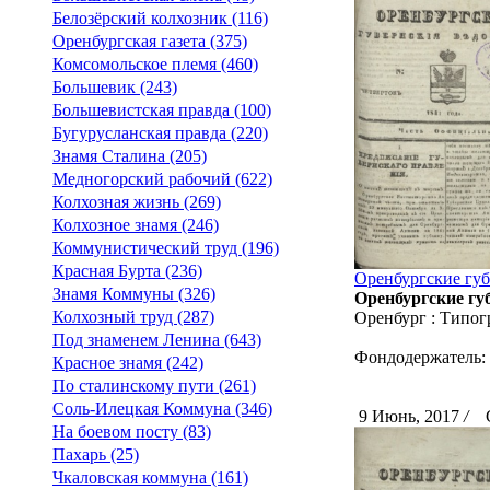
Белозёрский колхозник (116)
Оренбургская газета (375)
Комсомольское племя (460)
Большевик (243)
Большевистская правда (100)
Бугурусланская правда (220)
Знамя Сталина (205)
Медногорский рабочий (622)
Колхозная жизнь (269)
Колхозное знамя (246)
Коммунистический труд (196)
Красная Бурта (236)
Оренбургские губ
Знамя Коммуны (326)
Оренбургские губ
Колхозный труд (287)
Оренбург : Типог
Под знаменем Ленина (643)
Фондодержатель:
Красное знамя (242)
По сталинскому пути (261)
Соль-Илецкая Коммуна (346)
9 Июнь, 2017
/
Ск
На боевом посту (83)
Пахарь (25)
Чкаловская коммуна (161)