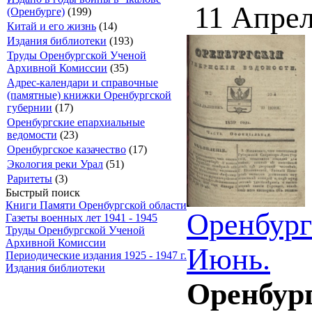
11 Апрел
(Оренбурге)
(199)
Китай и его жизнь
(14)
Издания библиотеки
(193)
Труды Оренбургской Ученой
Архивной Комиссии
(35)
Адрес-календари и справочные
(памятные) книжки Оренбургской
губернии
(17)
Оренбургские епархиальные
ведомости
(23)
Оренбургское казачество
(17)
Экология реки Урал
(51)
Раритеты
(3)
Быстрый поиск
Книги Памяти Оренбургской области
Оренбург
Газеты военных лет 1941 - 1945
Труды Оренбургской Ученой
Архивной Комиссии
Июнь.
Периодические издания 1925 - 1947 г.
Издания библиотеки
Оренбург