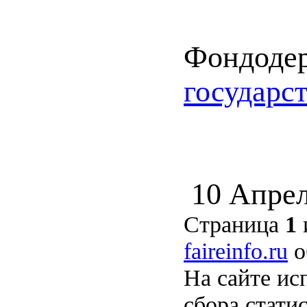
Фондоде
государс
10 Апрел
Страница
1
faireinfo.ru
о
На сайте ис
сбора стати