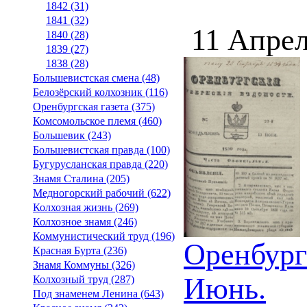
1842 (31)
1841 (32)
11 Апрел
1840 (28)
1839 (27)
1838 (28)
Большевистская смена (48)
Белозёрский колхозник (116)
Оренбургская газета (375)
Комсомольское племя (460)
Большевик (243)
Большевистская правда (100)
Бугурусланская правда (220)
Знамя Сталина (205)
Медногорский рабочий (622)
Колхозная жизнь (269)
Колхозное знамя (246)
Коммунистический труд (196)
Оренбург
Красная Бурта (236)
Знамя Коммуны (326)
Июнь.
Колхозный труд (287)
Под знаменем Ленина (643)