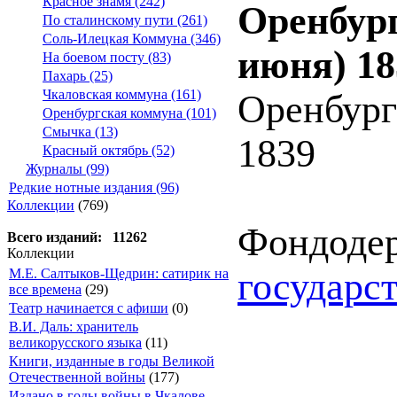
Красное знамя (242)
Оренбург
По сталинскому пути (261)
Соль-Илецкая Коммуна (346)
июня) 18
На боевом посту (83)
Пахарь (25)
Чкаловская коммуна (161)
Оренбург
Оренбургская коммуна (101)
Смычка (13)
1839
Красный октябрь (52)
Журналы (99)
Редкие нотные издания (96)
Коллекции
(769)
Фондоде
Всего изданий: 11262
Коллекции
государс
М.Е. Салтыков-Щедрин: сатирик на
все времена
(29)
Театр начинается с афиши
(0)
В.И. Даль: хранитель
великорусского языка
(11)
Книги, изданные в годы Великой
Отечественной войны
(177)
Издано в годы войны в Чкалове