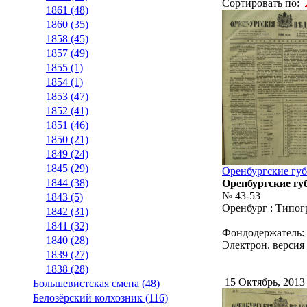
Сортировать по:
1861 (48)
1860 (35)
1858 (45)
1857 (49)
1855 (1)
1854 (1)
1853 (47)
1852 (41)
1851 (46)
1850 (21)
1849 (24)
1845 (29)
Оренбургские губ
1844 (38)
Оренбургские гу
№ 43-53
1843 (5)
Оренбург : Типог
1842 (31)
1841 (32)
Фондодержатель:
1840 (28)
Электрон. версия
1839 (27)
1838 (28)
15 Октябрь, 201
Большевистская смена (48)
Белозёрский колхозник (116)