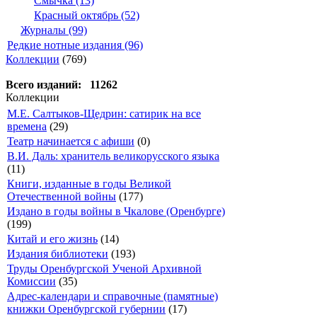
Смычка (13)
Красный октябрь (52)
Журналы (99)
Редкие нотные издания (96)
Коллекции
(769)
Всего изданий: 11262
Коллекции
М.Е. Салтыков-Щедрин: сатирик на все
времена
(29)
Театр начинается с афиши
(0)
В.И. Даль: хранитель великорусского языка
(11)
Книги, изданные в годы Великой
Отечественной войны
(177)
Издано в годы войны в Чкалове (Оренбурге)
(199)
Китай и его жизнь
(14)
Издания библиотеки
(193)
Труды Оренбургской Ученой Архивной
Комиссии
(35)
Адрес-календари и справочные (памятные)
книжки Оренбургской губернии
(17)