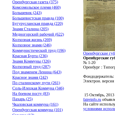
Оренбургская газета (375)
Комсомольское племя (460)
Большевик (243)
Большевистская правда (100)
Бугурусланская правда (220)
Знамя Сталина (205)
Медногорский рабочий (622)
Колхозная жизнь (269)
Колхозное знамя (246)
Коммунистический труд (196)
Оренбургские губ
Красная Бурта (236)
Оренбургские гу
Знамя Коммуны (326)
№ 1-20
Колхозный труд (287)
Оренбург : Типог
Под знаменем Ленина (643)
Фондодержатель:
Красное знамя (242)
Электрон. версия
По сталинскому пути (261)
Соль-Илецкая Коммуна (346)
На боевом посту (83)
15 Октябрь, 201
Пахарь (25)
faireinfo.ru
объявле
На сайте использ
Чкаловская коммуна (161)
условиями исполь
Оренбургская коммуна (101)