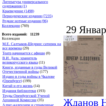
Литература универсального
содержания (1)
Краеведение (1498)
Периодические издания (7235)
Редкие нотные издания (96)
Коллекции
(769)
29 Январ
Всего изданий: 11239
Коллекции
М.Е. Салтыков-Щедрин: сатирик на
все времена
(29)
Театр начинается с афиши
(0)
В.И. Даль: хранитель
великорусского языка
(11)
Книги, изданные в годы Великой
Отечественной войны
(177)
Издано в годы войны в Чкалове
(Оренбурге)
(199)
Китай и его жизнь
(14)
Издания библиотеки
(193)
Труды Оренбургской Ученой
Жданов Н.
Архивной Комиссии
(35)
Адрес-календари и справочные