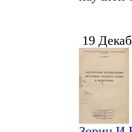
19 Декаб
Зорин И.