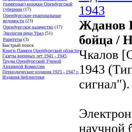
(памятные) книжки Оренбургской
1943
губернии
(17)
Оренбургские епархиальные
Жданов Н
ведомости
(23)
Оренбургское казачество
(17)
Экология реки Урал
(51)
бойца / 
Раритеты
(3)
Быстрый поиск
Чкалов [О
Книги Памяти Оренбургской области
Газеты военных лет 1941 - 1945
Труды Оренбургской Ученой
1943 (Ти
Архивной Комиссии
Периодические издания 1925 - 1947 г.
Издания библиотеки
сигнал"). 
Электрон
научной 