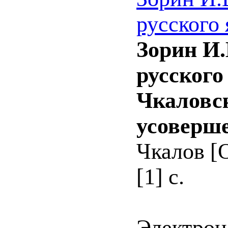
русского 
Зорин И.
русского
Чкаловск
усоверше
Чкалов [О
[1] с.
Электрон