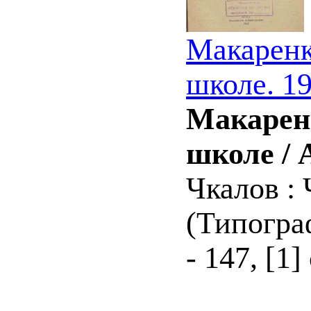
Макаренк
школе. 1
Макаренк
школе / 
Чкалов : 
(Типогра
- 147, [1] 