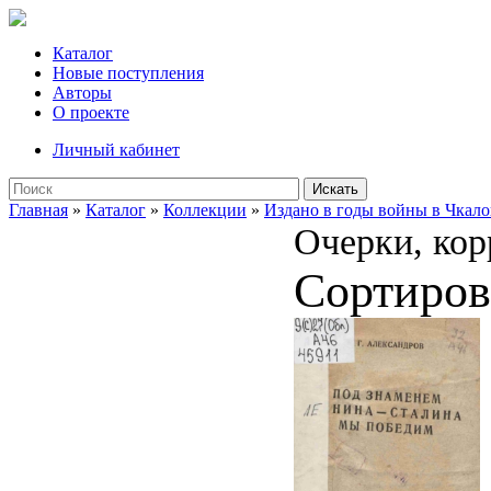
Каталог
Новые поступления
Авторы
О проекте
Личный кабинет
Искать
Главная
»
Каталог
»
Коллекции
»
Издано в годы войны в Чкало
Очерки, кор
Сортиров