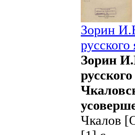
Зорин И.
русского 
Зорин И.
русского
Чкаловск
усоверше
Чкалов [О