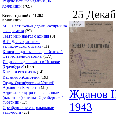
Редкие нотные издания (96)
Коллекции
(769)
25 Декаб
Всего изданий: 11262
Коллекции
М.Е. Салтыков-Щедрин: сатирик на
все времена
(29)
Театр начинается с афиши
(0)
В.И. Даль: хранитель
великорусского языка
(11)
Книги, изданные в годы Великой
Отечественной войны
(177)
Издано в годы войны в Чкалове
(Оренбурге)
(199)
Китай и его жизнь
(14)
Издания библиотеки
(193)
Труды Оренбургской Ученой
Архивной Комиссии
(35)
Жданов Н.
Адрес-календари и справочные
(памятные) книжки Оренбургской
губернии
(17)
1943
Оренбургские епархиальные
ведомости
(23)