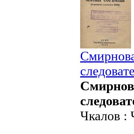
Смирнова
следоват
Смирнова
следоват
Чкалов : 