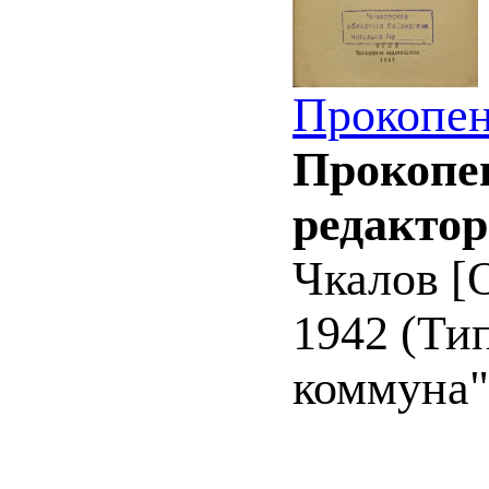
Прокопен
Прокопен
редактор
Чкалов [О
1942 (Ти
коммуна").