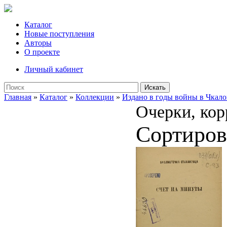
Каталог
Новые поступления
Авторы
О проекте
Личный кабинет
Искать
Главная
»
Каталог
»
Коллекции
»
Издано в годы войны в Чкало
Очерки, кор
Сортиров