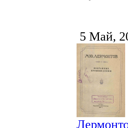
5 Май, 
Лермонто