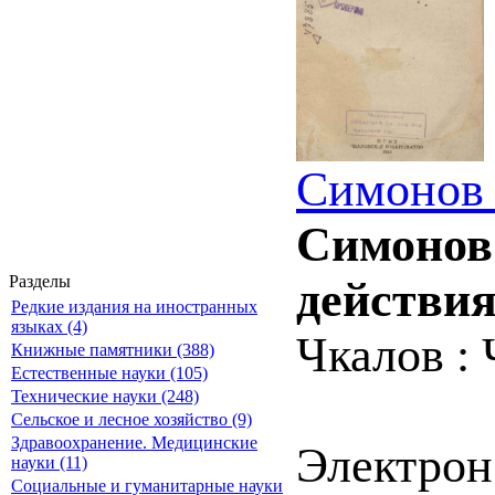
Симонов 
Симонов 
Разделы
действия
Редкие издания на иностранных
языках (4)
Чкалов : 
Книжные памятники (388)
Естественные науки (105)
Технические науки (248)
Сельское и лесное хозяйство (9)
Здравоохранение. Медицинские
Электрон
науки (11)
Социальные и гуманитарные науки