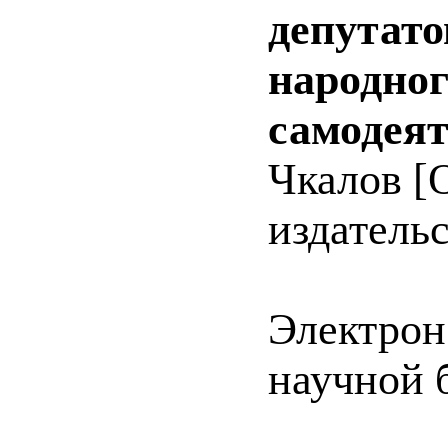
депутато
народног
самодеят
Чкалов [О
издательс
Электрон
научной 