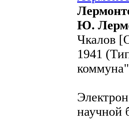
Лермонт
Ю. Лермо
Чкалов [О
1941 (Ти
коммуна").
Электрон
научной 