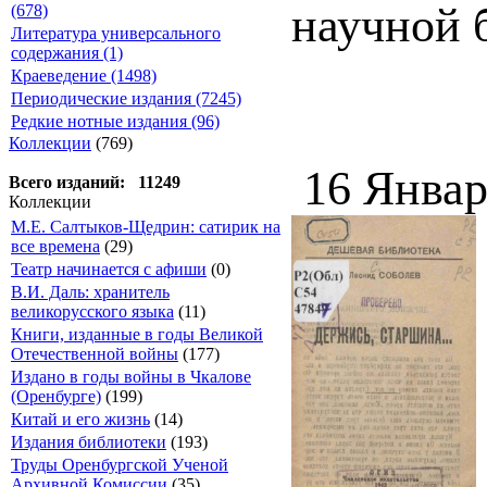
научной 
(678)
Литература универсального
содержания (1)
Краеведение (1498)
Периодические издания (7245)
Редкие нотные издания (96)
Коллекции
(769)
16 Январ
Всего изданий: 11249
Коллекции
М.Е. Салтыков-Щедрин: сатирик на
все времена
(29)
Театр начинается с афиши
(0)
В.И. Даль: хранитель
великорусского языка
(11)
Книги, изданные в годы Великой
Отечественной войны
(177)
Издано в годы войны в Чкалове
(Оренбурге)
(199)
Китай и его жизнь
(14)
Издания библиотеки
(193)
Труды Оренбургской Ученой
Архивной Комиссии
(35)