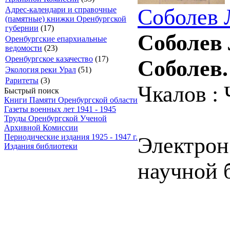
Соболев 
Адрес-календари и справочные
(памятные) книжки Оренбургской
губернии
(17)
Соболев 
Оренбургские епархиальные
ведомости
(23)
Оренбургское казачество
(17)
Соболев.
Экология реки Урал
(51)
Раритеты
(3)
Чкалов : 
Быстрый поиск
Книги Памяти Оренбургской области
Газеты военных лет 1941 - 1945
Труды Оренбургской Ученой
Архивной Комиссии
Периодические издания 1925 - 1947 г.
Электрон
Издания библиотеки
научной 