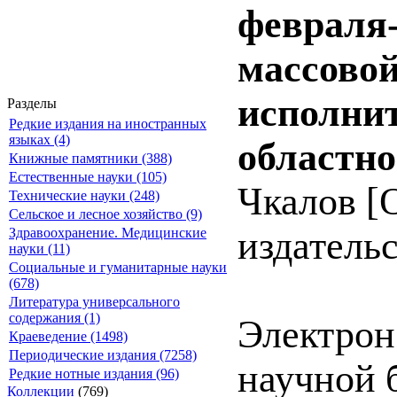
февраля-
массовой
исполни
Разделы
Редкие издания на иностранных
языках (4)
областно
Книжные памятники (388)
Естественные науки (105)
Чкалов [О
Технические науки (248)
Сельское и лесное хозяйство (9)
издательс
Здравоохранение. Медицинские
науки (11)
Социальные и гуманитарные науки
(678)
Литература универсального
содержания (1)
Электрон
Краеведение (1498)
Периодические издания (7258)
научной 
Редкие нотные издания (96)
Коллекции
(769)