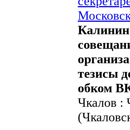
секретар
Московск
Калинин 
совещани
организа
тезисы д
обком ВК
Чкалов : 
(Чкаловск