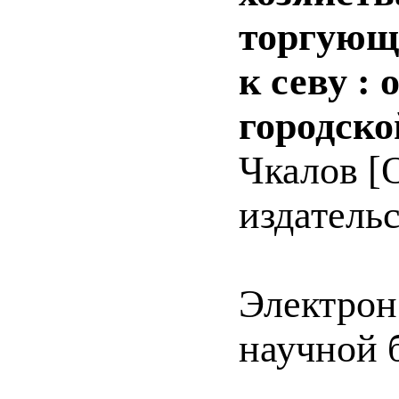
торгующи
к севу :
городско
Чкалов [О
издательс
Электрон
научной 