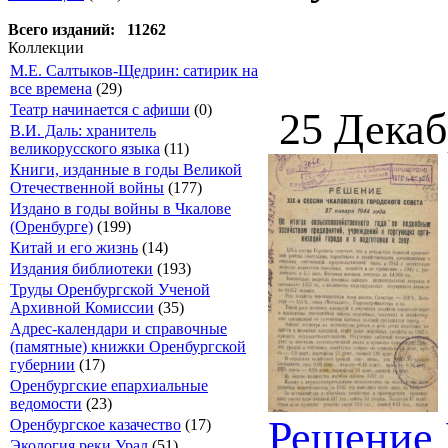
Всего изданий: 11262
Коллекции
М.Е. Салтыков-Щедрин: сатирик на
все времена
(29)
Театр начинается с афиши
(0)
25 Декаб
В.И. Даль: хранитель
великорусского языка
(11)
Книги, изданные в годы Великой
Отечественной войны
(177)
Издано в годы войны в Чкалове
(Оренбурге)
(199)
Китай и его жизнь
(14)
Издания библиотеки
(193)
Труды Оренбургской Ученой
Архивной Комиссии
(35)
Адрес-календари и справочные
(памятные) книжки Оренбургской
губернии
(17)
Оренбургские епархиальные
ведомости
(23)
Решение 
Оренбургское казачество
(17)
Экология реки Урал
(51)