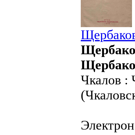
Щербаков
Щербаков
Щербако
Чкалов : 
(Чкаловск
Электрон