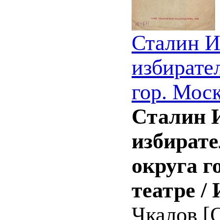
Сталин И
избирате
гор. Моск
Сталин И
избирате
округа г
театре /
Чкалов [О