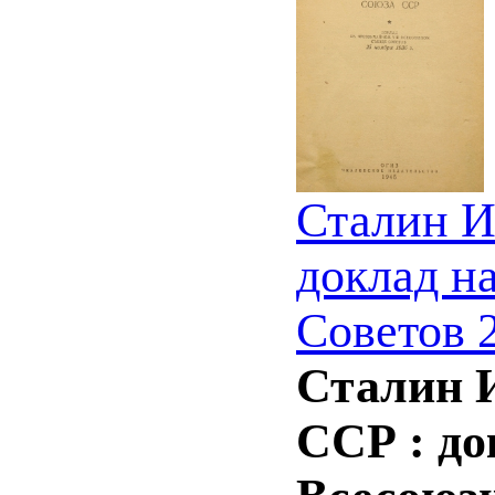
Сталин И
доклад н
Советов 2
Сталин И
ССР : до