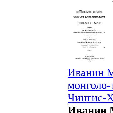
Иванин М
монголо-
Чингис-Х
Иванин М