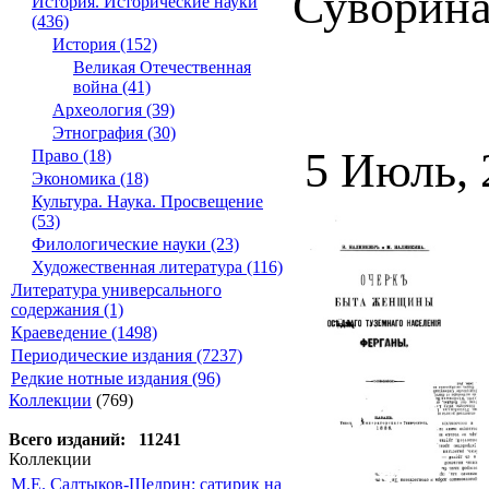
Суворина])
История. Исторические науки
(436)
История (152)
Великая Отечественная
война (41)
Археология (39)
Этнография (30)
5 Июль,
Право (18)
Экономика (18)
Культура. Наука. Просвещение
(53)
Филологические науки (23)
Художественная литература (116)
Литература универсального
содержания (1)
Краеведение (1498)
Периодические издания (7237)
Редкие нотные издания (96)
Коллекции
(769)
Всего изданий: 11241
Коллекции
М.Е. Салтыков-Щедрин: сатирик на