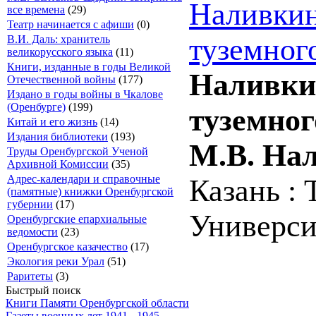
Наливкин
все времена
(29)
Театр начинается с афиши
(0)
туземног
В.И. Даль: хранитель
великорусского языка
(11)
Книги, изданные в годы Великой
Наливки
Отечественной войны
(177)
Издано в годы войны в Чкалове
(Оренбурге)
(199)
туземног
Китай и его жизнь
(14)
Издания библиотеки
(193)
М.В. На
Труды Оренбургской Ученой
Архивной Комиссии
(35)
Адрес-календари и справочные
Казань :
(памятные) книжки Оренбургской
губернии
(17)
Университ
Оренбургские епархиальные
ведомости
(23)
Оренбургское казачество
(17)
Экология реки Урал
(51)
Раритеты
(3)
Быстрый поиск
Книги Памяти Оренбургской области
Газеты военных лет 1941 - 1945