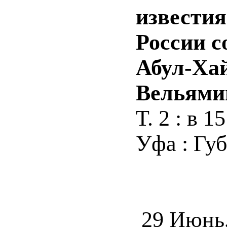
известия
России с
Абул-Хайр
Вельями
Т. 2 : в 1
Уфа : Губ
29 Июнь