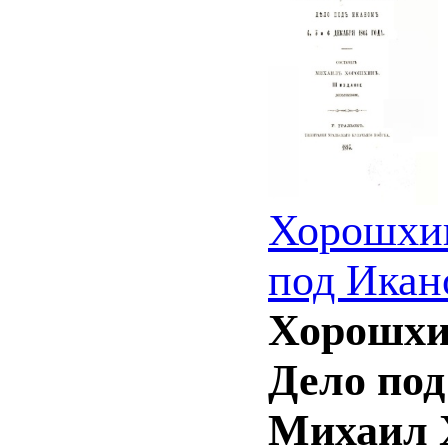
Хорошхин
под Икано
Хорошхин
Дело под 
Михаил Х