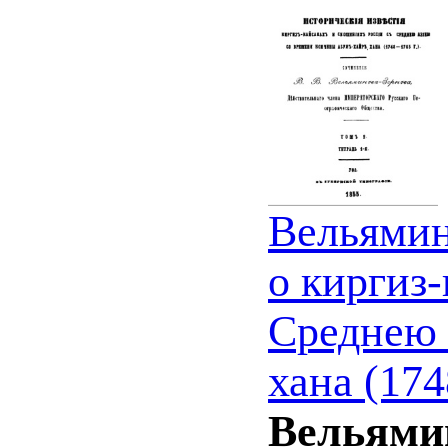
Вельямин
о киргиз
Среднею 
хана (1748
Вельямин