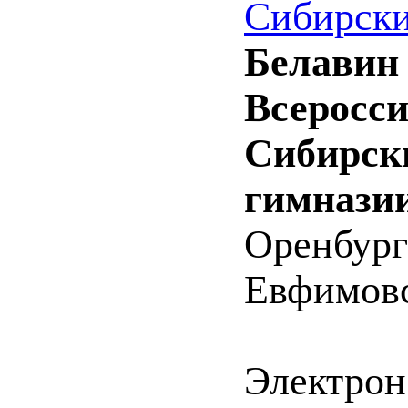
Сибирски
Белавин 
Всеросс
Сибирски
гимназии
Оренбург
Евфимовс
Электрон