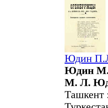
Юдин П.Л
Юдин М. 
М. Л. Ю
Ташкент 
Туркестан