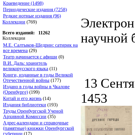
Краеведение (1498)
Периодические издания (7258)
Редкие нотные издания (96)
Электрон
Коллекции
(769)
Всего изданий: 11262
научной б
Коллекции
М.Е. Салтыков-Щедрин: сатирик на
все времена
(29)
Театр начинается с афиши
(0)
В.И. Даль: хранитель
великорусского языка
(11)
Книги, изданные в годы Великой
13 Сентя
Отечественной войны
(177)
Издано в годы войны в Чкалове
(Оренбурге)
(199)
1453
Китай и его жизнь
(14)
Издания библиотеки
(193)
Труды Оренбургской Ученой
Архивной Комиссии
(35)
Адрес-календари и справочные
(памятные) книжки Оренбургской
губернии
(17)