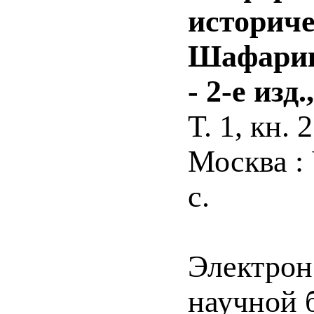
историчес
Шафарика
- 2-е изд
Т. 1, кн. 2
Москва :
с.
Электрон
научной б