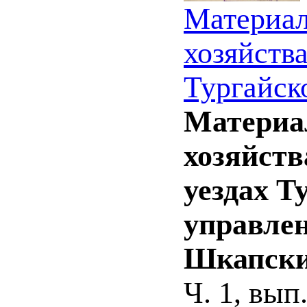
Материал
хозяйств
Тургайско
Материа
хозяйств
уездах Т
управлени
Шкапски
Ч. 1, вып.