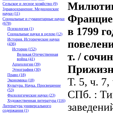
Милютин 
Сельское и лесное хозяйство (9)
Здравоохранение. Медицинские
науки (11)
Франциею
Социальные и гуманитарные науки
(678)
в 1799 г
Психология (1)
Социальные науки в целом (12)
История. Исторические науки
повелени
(436)
История (152)
т. / соч
Великая Отечественная
война (41)
Археология (39)
Прижизн. 
Этнография (30)
Право (18)
Т. 5, ч. 7, 
Экономика (18)
Культура. Наука. Просвещение
(53)
СПб. : Т
Филологические науки (23)
Художественная литература (116)
заведений
Литература универсального
содержания (1)