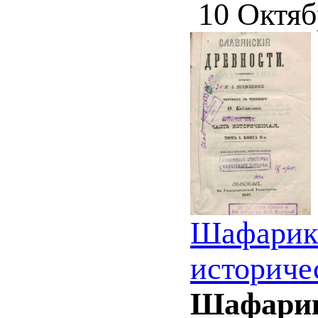
10 Октяб
Шафарик 
историческ
Шафарик 