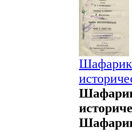
Шафарик 
историческ
Шафарик 
историчес
Шафарика