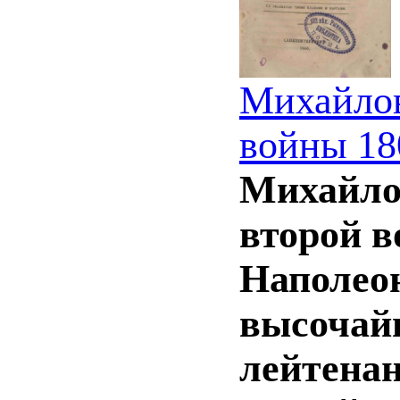
Михайлов
войны 180
Михайло
второй в
Наполеон
высочай
лейтенан