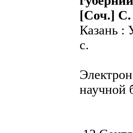
губернии
[Соч.] С
Казань : 
с.
Электрон
научной б