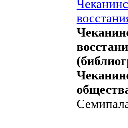
Чеканинс
восстани
Чеканинс
восстани
(библиог
Чеканин
общества
Семипалати