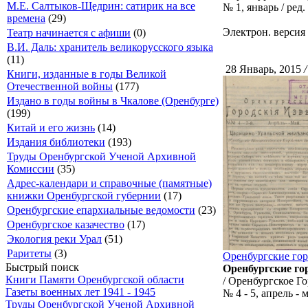
М.Е. Салтыков-Щедрин: сатирик на все
№ 1, январь / ред.
времена
(29)
Электрон. версия
Театр начинается с афиши
(0)
В.И. Даль: хранитель великорусского языка
(11)
28 Январь, 2015
/
Книги, изданные в годы Великой
Отечественной войны
(177)
Издано в годы войны в Чкалове (Оренбурге)
(199)
Китай и его жизнь
(14)
Издания библиотеки
(193)
Труды Оренбургской Ученой Архивной
Комиссии
(35)
Адрес-календари и справочные (памятные)
книжки Оренбургской губернии
(17)
Оренбургские епархиальные ведомости
(23)
Оренбургское казачество
(17)
Экология реки Урал
(51)
Раритеты
(3)
Оренбургские горо
Быстрый поиск
Оренбургские го
Книги Памяти Оренбургской области
/ Оренбургское Го
Газеты военных лет 1941 - 1945
№ 4 - 5, апрель - 
Труды Оренбургской Ученой Архивной