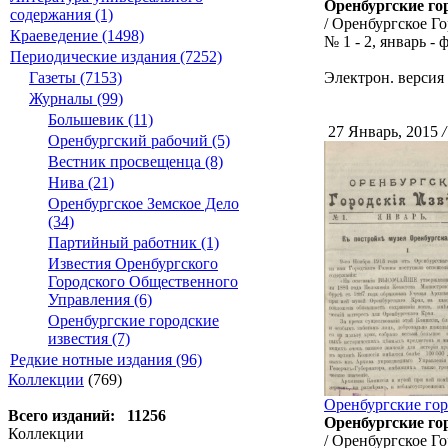
Оренбургские го
содержания (1)
/ Оренбургское Го
Краеведение (1498)
№ 1 - 2, январь - 
Периодические издания (7252)
Газеты (7153)
Электрон. версия
Журналы (99)
Большевик (11)
27 Январь, 2015
/
Оренбургский рабочий (5)
Вестник просвещенца (8)
Нива (21)
Оренбургское Земское Дело
(34)
Партийный работник (1)
Известия Оренбургского
Городского Общественного
Управления (6)
Оренбургские городские
известия (7)
Редкие нотные издания (96)
Коллекции
(769)
Оренбургские гор
Всего изданий: 11256
Оренбургские го
Коллекции
/ Оренбургское Го