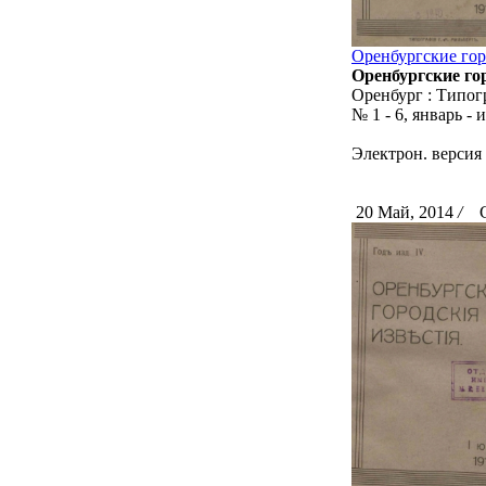
Оренбургские горо
Оренбургские го
Оренбург : Типогр
№ 1 - 6, январь - 
Электрон. версия
20 Май, 2014
/
Ск