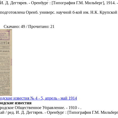
 И. Д. Дегтярев. - Оренбург : [Типография Г.М. Мильберг], 1914. -
 подготовлена Оренб. универс. научной б-кой им. Н.К. Крупской 
Скачано: 49
/
Прочитано: 21
дские известия № 4 - 5, апрель - май 1914
родские известия
родское Общественное Управление. - 1910 - .
май / ред. И. Д. Дегтярев. - Оренбург : [Типография Г.М. Мильберг]