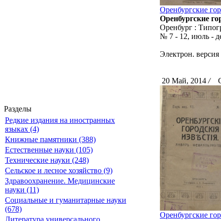
Оренбургские горо
Оренбургские го
Оренбург : Типогр
№ 7 - 12, июль - д
Электрон. версия
20 Май, 2014
/
Ск
Разделы
Редкие издания на иностранных
языках (4)
Книжные памятники (388)
Естественные науки (105)
Технические науки (248)
Сельское и лесное хозяйство (9)
Здравоохранение. Медицинские
науки (11)
Социальные и гуманитарные науки
(678)
Оренбургские горо
Литература универсального