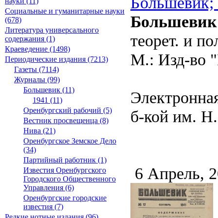
Большевик; 
науки (11)
Социальные и гуманитарные науки
Большевик
(678)
Литература универсального
теорет. и п
содержания (1)
Краеведение (1498)
М.: Изд-во "
Периодические издания (7213)
Газеты (7114)
Журналы (99)
Большевик (11)
Электронная
1941 (11)
Оренбургский рабочий (5)
б-кой им. Н.
Вестник просвещенца (8)
Нива (21)
Оренбургское Земское Дело
(34)
Партийный работник (1)
6 Апрель, 
Известия Оренбургского
Городского Общественного
Управления (6)
Оренбургские городские
известия (7)
Редкие нотные издания (96)