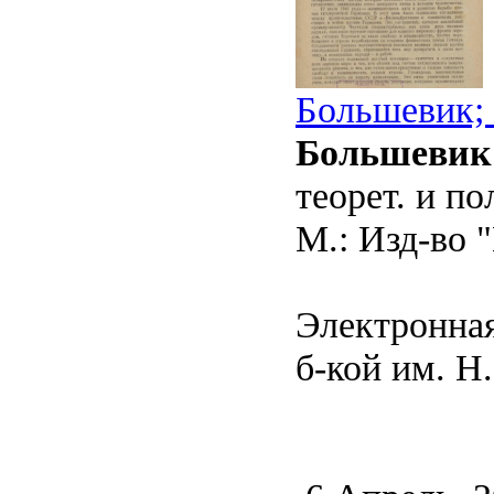
Большевик; 
Большевик
теорет. и п
М.: Изд-во "
Электронная
б-кой им. Н.