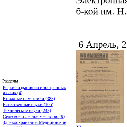
б-кой им. Н.
6 Апрель, 
Разделы
Редкие издания на иностранных
языках (4)
Книжные памятники (388)
Естественные науки (105)
Технические науки (248)
Сельское и лесное хозяйство (9)
Здравоохранение. Медицинские