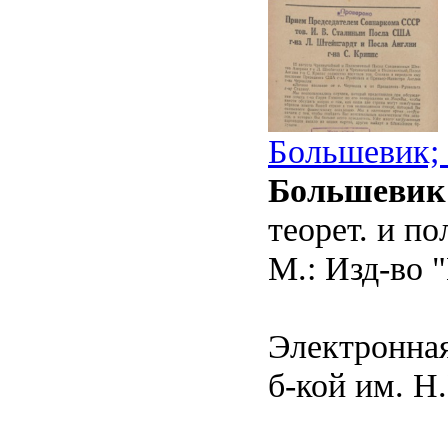
Большевик; 
Большевик
теорет. и п
М.: Изд-во "
Электронная
б-кой им. Н.