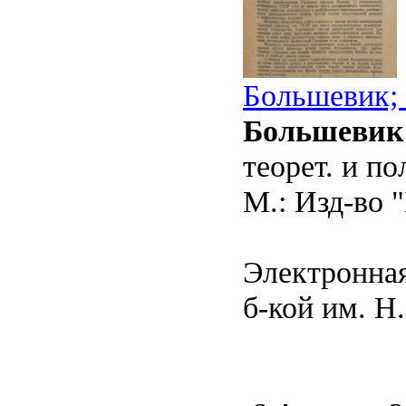
Большевик; 
Большевик
теорет. и п
М.: Изд-во "
Электронная
б-кой им. Н.