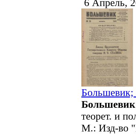
6 Апрель, 
Большевик; 
Большевик
теорет. и п
М.: Изд-во "