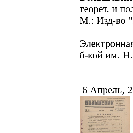
теорет. и п
М.: Изд-во "
Электронная
б-кой им. Н.
6 Апрель, 