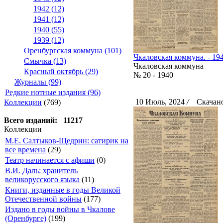
1942 (12)
1941 (12)
1940 (55)
1939 (12)
Оренбургская коммуна (101)
Чкаловская коммуна. - 194
Смычка (13)
Чкаловская коммуна
Красный октябрь (29)
№ 20 - 1940
Журналы (99)
Редкие нотные издания (96)
10 Июль, 2024
/
Скачано
Коллекции
(769)
Всего изданий: 11217
Коллекции
М.Е. Салтыков-Щедрин: сатирик на
все времена
(29)
Театр начинается с афиши
(0)
В.И. Даль: хранитель
великорусского языка
(11)
Книги, изданные в годы Великой
Отечественной войны
(177)
Издано в годы войны в Чкалове
(Оренбурге)
(199)