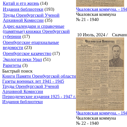
Китай и его жизнь
(14)
Издания библиотеки
(193)
Чкаловская коммуна. - 194
Чкаловская коммуна
Труды Оренбургской Ученой
№ 21 - 1940
Архивной Комиссии
(35)
Адрес-календари и справочные
(памятные) книжки Оренбургской
10 Июль, 2024
/
Скачано
губернии
(17)
Оренбургские епархиальные
ведомости
(23)
Оренбургское казачество
(17)
Экология реки Урал
(51)
Раритеты
(3)
Быстрый поиск
Книги Памяти Оренбургской области
Газеты военных лет 1941 - 1945
Труды Оренбургской Ученой
Архивной Комиссии
Периодические издания 1925 - 1947 г.
Издания библиотеки
Чкаловская коммуна. - 194
Чкаловская коммуна
№ 22 - 1940