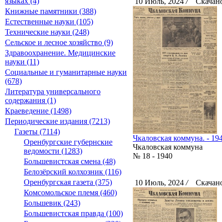
языках (4)
10 Июль, 2024
/
Скачано
Книжные памятники (388)
Естественные науки (105)
Технические науки (248)
Сельское и лесное хозяйство (9)
Здравоохранение. Медицинские
науки (11)
Социальные и гуманитарные науки
(678)
Литература универсального
содержания (1)
Краеведение (1498)
Периодические издания (7213)
Газеты (7114)
Чкаловская коммуна. - 194
Оренбургские губернские
Чкаловская коммуна
ведомости (1283)
№ 18 - 1940
Большевистская смена (48)
Белозёрский колхозник (116)
Оренбургская газета (375)
10 Июль, 2024
/
Скачано
Комсомольское племя (460)
Большевик (243)
Большевистская правда (100)