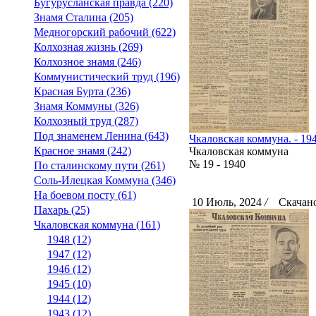
Бугурусланская правда (220)
Знамя Сталина (205)
Медногорский рабочий (622)
Колхозная жизнь (269)
Колхозное знамя (246)
Коммунистический труд (196)
Красная Бурта (236)
Знамя Коммуны (326)
Колхозный труд (287)
Под знаменем Ленина (643)
Чкаловская коммуна. - 194
Красное знамя (242)
Чкаловская коммуна
№ 19 - 1940
По сталинскому пути (261)
Соль-Илецкая Коммуна (346)
На боевом посту (61)
10 Июль, 2024
/
Скачано
Пахарь (25)
Чкаловская коммуна (161)
1948 (12)
1947 (12)
1946 (12)
1945 (10)
1944 (12)
1943 (12)