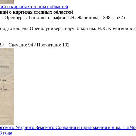
ий о киргизах степных областей
ний о киргизах степных областей
т. - Оренбург : Типо-литография П.Н. Жаринова, 1898. - 532 с.
подготовлена Оренб. универс. науч. б-кой им. Н.К. Крупской в 2
13
/
Скачано: 94
/
Прочитано: 192
ского Уездного Земского Собрания и приложения к ним. 1-я Чрез
3 года