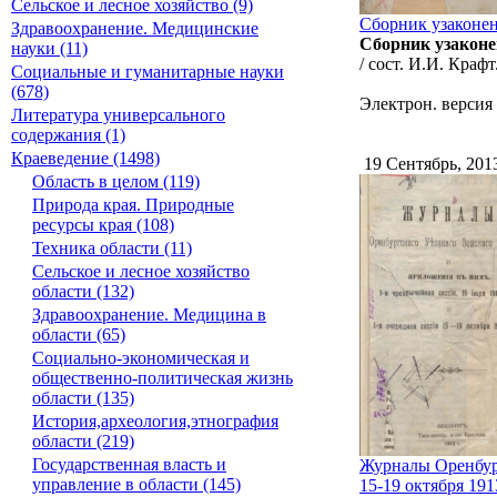
Сельское и лесное хозяйство (9)
Сборник узаконен
Здравоохранение. Медицинские
Сборник узаконе
науки (11)
/ сост. И.И. Краф
Социальные и гуманитарные науки
(678)
Электрон. версия 
Литература универсального
содержания (1)
Краеведение (1498)
19 Сентябрь, 20
Область в целом (119)
Природа края. Природные
ресурсы края (108)
Техника области (11)
Сельское и лесное хозяйство
области (132)
Здравоохранение. Медицина в
области (65)
Социально-экономическая и
общественно-политическая жизнь
области (135)
История,археология,этнография
области (219)
Государственная власть и
Журналы Оренбург
управление в области (145)
15-19 октября 191