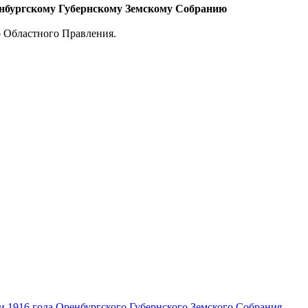
енбургскому Губернскому Земскому Собранию
о Областного Правления.
и 1916 года Оренбургского Губернского Земского Собрания