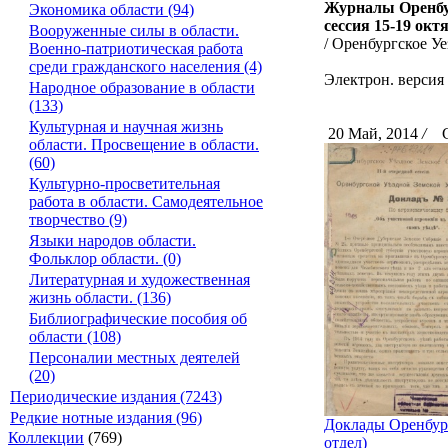
Журналы Оренбур
Экономика области (94)
сессия 15-19 окт
Вооруженные силы в области.
/ Оренбургское Уе
Военно-патриотическая работа
среди гражданского населения (4)
Электрон. версия
Народное образование в области
(133)
Культурная и научная жизнь
20 Май, 2014
/
Ск
области. Просвещение в области.
(60)
Культурно-просветительная
работа в области. Самодеятельное
творчество (9)
Языки народов области.
Фольклор области. (0)
Литературная и художественная
жизнь области. (136)
Библиографические пособия об
области (108)
Персоналии местных деятелей
(20)
Периодические издания (7243)
Редкие нотные издания (96)
Доклады Оренбур
Коллекции
(769)
отдел)