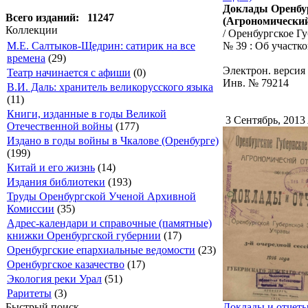
Доклады Оренбур
Всего изданий: 11247
(Агрономический
Коллекции
/ Оренбургское Г
№ 39 : Об участко
М.Е. Салтыков-Щедрин: сатирик на все
времена
(29)
Электрон. версия
Театр начинается с афиши
(0)
Инв. № 79214
В.И. Даль: хранитель великорусского языка
(11)
Книги, изданные в годы Великой
3 Сентябрь, 2013
Отечественной войны
(177)
Издано в годы войны в Чкалове (Оренбурге)
(199)
Китай и его жизнь
(14)
Издания библиотеки
(193)
Труды Оренбургской Ученой Архивной
Комиссии
(35)
Адрес-календари и справочные (памятные)
книжки Оренбургской губернии
(17)
Оренбургские епархиальные ведомости
(23)
Оренбургское казачество
(17)
Экология реки Урал
(51)
Раритеты
(3)
Доклады и отчеты
Быстрый поиск