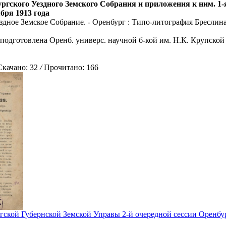
гского Уездного Земского Собрания и приложения к ним. 1-я 
ября 1913 года
здное Земское Собрание. - Оренбург : Типо-литография Бреслина, 
 подготовлена Оренб. универс. научной б-кой им. Н.К. Крупской 
ачано: 32
/
Прочитано: 166
гской Губернской Земской Управы 2-й очередной сессии Оренб