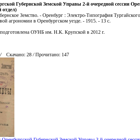
гской Губернской Земской Управы 2-й очередной сессии Ор
 отдел)
убернское Земство. - Оренбург : Электро-Типография Тургайског
вой агрономии в Оренбургском уезде. - 1915. - 13 с.
 подготовлена ОУНБ им. Н.К. Крупской в 2012 г.
/
Скачано: 28
/
Прочитано: 147
 Оренбургской Губернской Земской Управы 3-й очередной сесси