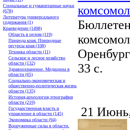
Социальные и гуманитарные науки
комсомол
(678)
Литература универсального
Бюллетен
содержания (1)
Краеведение (1498)
Область в целом (119)
комсомол
Природа края. Природные
ресурсы края (108)
Оренбург 
Техника области (11)
Сельское и лесное хозяйство
области (132)
33 с.
Здравоохранение. Медицина в
области (65)
Социально-экономическая и
общественно-политическая жизнь
области (135)
История,археология,этнография
области (219)
21 Июнь
Государственная власть и
управление в области (145)
Экономика области (94)
Вооруженные силы в области.