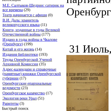
М.Е. Салтыков-Щедрин: сатирик на
Оренбург 
все времена
(29)
Театр начинается с афиши
(0)
В.И. Даль: хранитель
великорусского языка
(11)
Книги, изданные в годы Великой
Отечественной войны
(177)
Издано в годы войны в Чкалове
(Оренбурге)
(199)
31 Июль
Китай и его жизнь
(14)
Издания библиотеки
(193)
Труды Оренбургской Ученой
Архивной Комиссии
(35)
Адрес-календари и справочные
(памятные) книжки Оренбургской
губернии
(17)
Оренбургские епархиальные
ведомости
(23)
Оренбургское казачество
(17)
Экология реки Урал
(51)
Раритеты
(3)
Быстрый поиск