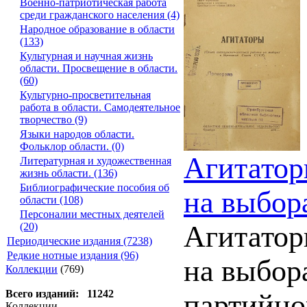
Военно-патриотическая работа
среди гражданского населения (4)
Народное образование в области
(133)
Культурная и научная жизнь
области. Просвещение в области.
(60)
Культурно-просветительная
работа в области. Самодеятельное
творчество (9)
Языки народов области.
Фольклор области. (0)
Агитатор
Литературная и художественная
жизнь области. (136)
Библиографические пособия об
на выбор
области (108)
Персоналии местных деятелей
Агитатор
(20)
Периодические издания (7238)
Редкие нотные издания (96)
на выбор
Коллекции
(769)
Всего изданий: 11242
партийно
Коллекции