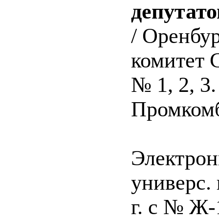
депутато
/ Оренбу
комитет Со
№ 1, 2, 3
Промкомб
Электрон
универс. 
г. с № Ж