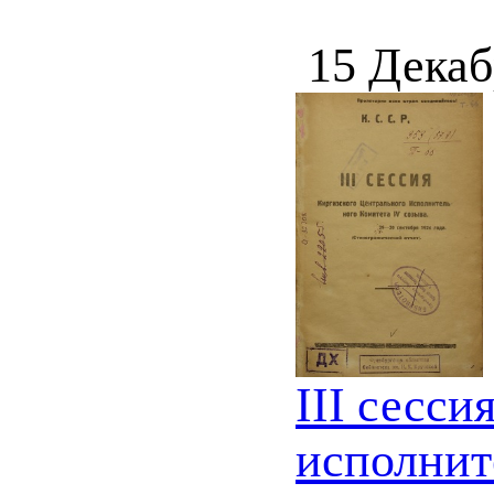
15 Декаб
III сесси
исполните