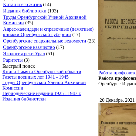
Китай и его жизнь
(14)
Издания библиотеки
(193)
Труды Оренбургской Ученой Архивной
Комиссии
(35)
Адрес-календари и справочные (памятные)
книжки Оренбургской губернии
(17)
Оренбургские епархиальные ведомости
(23)
Оренбургское казачество
(17)
Экология реки Урал
(51)
Раритеты
(3)
Быстрый поиск
Книги Памяти Оренбургской области
Работа профсоюзо
Газеты военных лет 1941 - 1945
Работа профсоюзо
Труды Оренбургской Ученой Архивной
Оренбург : Издан
Комиссии
Периодические издания 1925 - 1947 г.
Издания библиотеки
20 Декабрь, 2021