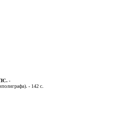
СПС.
-
олиграфа). - 142 с.