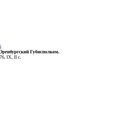
5
 Оренбургский Губисполком.
, IX, II с.