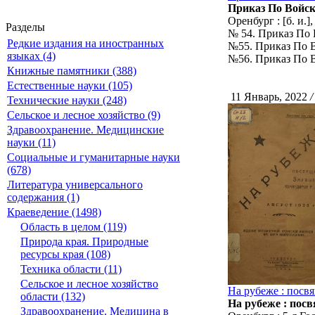
Приказ По Войск
Оренбург : [б. и.],
Разделы
№ 54. Приказ По 
Редкие издания на иностранных
№55. Приказ По В
языках (4)
№56. Приказ По В
Книжные памятники (388)
Естественные науки (105)
11 Январь, 2022
/
Технические науки (248)
Сельское и лесное хозяйство (9)
Здравоохранение. Медицинские
науки (11)
Социальные и гуманитарные науки
(678)
Литература универсального
содержания (1)
Краеведение (1498)
Область в целом (119)
Природа края. Природные
ресурсы края (108)
Техника области (11)
Сельское и лесное хозяйство
На рубеже : посвя
области (132)
На рубеже : посв
Здравоохранение. Медицина в