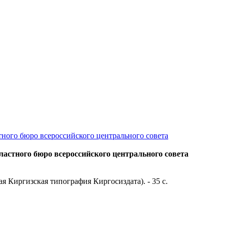
ного бюро всероссийского центрального совета
астного бюро всероссийского центрального совета
ая Киргизская типография Киргосиздата). - 35 с.