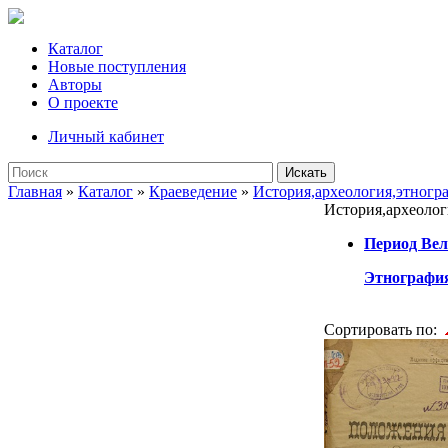
Каталог
Новые поступления
Авторы
О проекте
Личный кабинет
Искать
Главная
»
Каталог
»
Краеведение
»
История,археология,этногр
История,археолог
Период Ве
Этнография
Сортировать по: