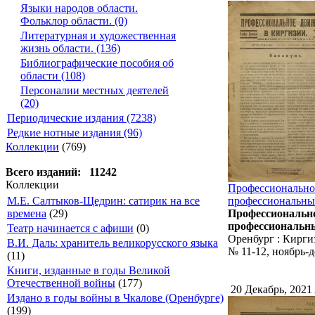
Языки народов области.
Фольклор области. (0)
Литературная и художественная
жизнь области. (136)
Библиографические пособия об
области (108)
Персоналии местных деятелей
(20)
Периодические издания (7238)
Редкие нотные издания (96)
Коллекции
(769)
Всего изданий: 11242
Коллекции
Профессиональное
М.Е. Салтыков-Щедрин: сатирик на все
профессиональных
времена
(29)
Профессионально
профессиональны
Театр начинается с афиши
(0)
Оренбург : Кирги
В.И. Даль: хранитель великорусского языка
№ 11-12, ноябрь-д
(11)
Книги, изданные в годы Великой
Отечественной войны
(177)
20 Декабрь, 2021
Издано в годы войны в Чкалове (Оренбурге)
(199)