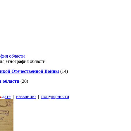
афия области
ия,этнография области
ликой Отечественной Войны
(14)
 области
(20)
дате
|
названию
|
популярности