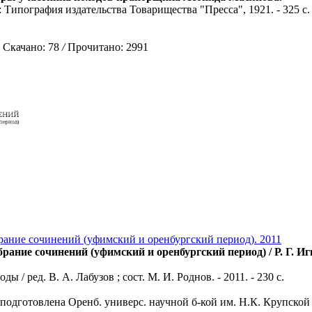
 Типография издательства Товарищества "Пресса", 1921. - 325 с.
качано: 78
/
Прочитано: 2991
брание сочинений (уфимский и оренбургский период). 2011
брание сочинений (уфимский и оренбургский период) / Р. Г. Иг
годы / ред. В. А. Лабузов ; сост. М. И. Роднов. - 2011. - 230 с.
 подготовлена Оренб. универс. научной б-кой им. Н.К. Крупской