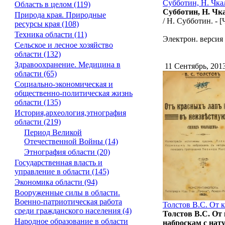
Субботин, Н. Чка
Область в целом (119)
Субботин, Н. Чк
Природа края. Природные
/ Н. Субботин. - [Ч
ресурсы края (108)
Техника области (11)
Электрон. версия 
Сельское и лесное хозяйство
области (132)
Здравоохранение. Медицина в
11 Сентябрь, 201
области (65)
Социально-экономическая и
общественно-политическая жизнь
области (135)
История,археология,этнография
области (219)
Период Великой
Отечественной Войны (14)
Этнография области (20)
Государственная власть и
управление в области (145)
Экономика области (94)
Вооруженные силы в области.
Военно-патриотическая работа
Толстов В.С. От 
среди гражданского населения (4)
Толстов В.С. От
Народное образование в области
наброскам с нат