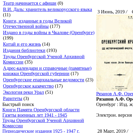
Театр начинается с афиши
(0)
В.И. Даль: хранитель великорусского языка
3 Июнь, 2019
/
Ск
(11)
Книги, изданные в годы Великой
Отечественной войны
(177)
Издано в годы войны в Чкалове (Оренбурге)
(199)
Китай и его жизнь
(14)
Издания библиотеки
(193)
Труды Оренбургской Ученой Архивной
Комиссии
(35)
Адрес-календари и справочные (памятные)
книжки Оренбургской губернии
(17)
Оренбургские епархиальные ведомости
(23)
Оренбургское казачество
(17)
Экология реки Урал
(51)
Рязанов А.Ф. Оре
Раритеты
(3)
Рязанов А.Ф. Оре
Быстрый поиск
Оренбург : Изд. ж
Книги Памяти Оренбургской области
Газеты военных лет 1941 - 1945
Электрон. версия 
Труды Оренбургской Ученой Архивной
Комиссии
Периодические издания 1925 - 1947 г.
28 Март, 2019
/
С