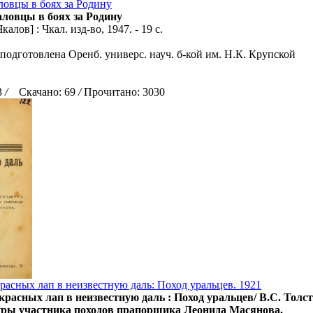
ловцы в боях за Родину
аловцы в боях за Родину
калов] : Чкал. изд-во, 1947. - 19 с.
подготовлена Оренб. универс. науч. б-кой им. Н.К. Крупской
3
/
Скачано: 69
/
Прочитано: 3030
красных лап в неизвестную даль: Поход уральцев. 1921
 красных лап в неизвестную даль : Поход уральцев/ В.С. Тол
уры участника походов прапорщика Леонида Масянова.