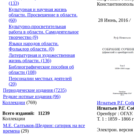
(133)
Константинополь:
Культурная и научная жизнь
области. Просвещение в области.
28 Июнь, 2016
/
С
(60)
Культурно-просветительная
работа в области. Самодеятельное
творчество (9)
Языки народов области.
Фольклор области. (0)
Литературная и художественная
жизнь области. (136)
Библиографические пособия об
области (108)
Персоналии местных деятелей
(20)
Периодические издания (7235)
Редкие нотные издания (96)
Коллекции
(769)
Игнатьев Р.Г. Со
Игнатьев Р.Г. Со
Всего изданий: 11239
Оренбург : ОГАУ.
Коллекции
Т. 1 : 1859 - 1866 
М.Е. Салтыков-Щедрин: сатирик на все
Электрон. версия
времена
(29)