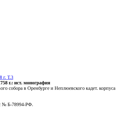
г. Т.3
58 г.: ист. монография
вого собора в Оренбурге и Неплюевского кадет. корпуса
 с № Б-78994-РФ.