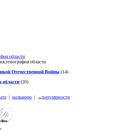
афия области
ия,этнография области
ликой Отечественной Войны
(14)
 области
(20)
дате
|
названию
|
популярности