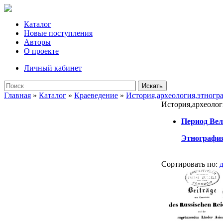
Каталог
Новые поступления
Авторы
О проекте
Личный кабинет
Искать
Главная
»
Каталог
»
Краеведение
»
История,археология,этногр
История,археолог
Период Ве
Этнография
Сортировать по: