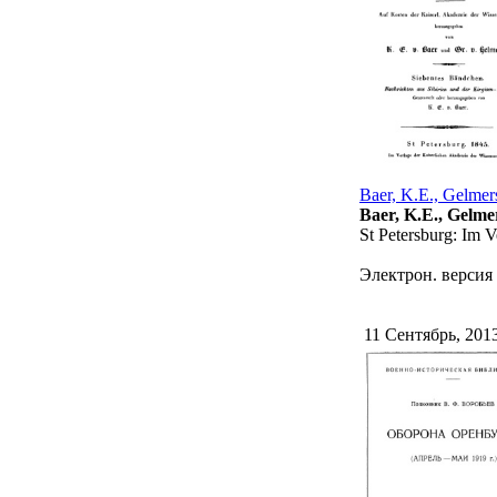
Baer, K.E., Gelmer
Baer, K.E., Gelme
St Petersburg: Im V
Электрон. версия 
11 Сентябрь, 201