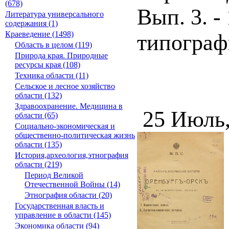
(678)
Вып. 3. -
Литература универсального
содержания (1)
Краеведение (1498)
типографи
Область в целом (119)
Природа края. Природные
ресурсы края (108)
Техника области (11)
Сельское и лесное хозяйство
области (132)
Здравоохранение. Медицина в
25 Июль
области (65)
Социально-экономическая и
общественно-политическая жизнь
области (135)
История,археология,этнография
области (219)
Период Великой
Отечественной Войны (14)
Этнография области (20)
Государственная власть и
управление в области (145)
Экономика области (94)