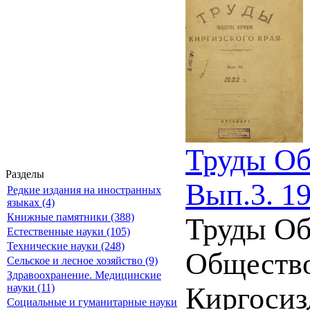
Труды Об
Разделы
Вып.3. 1
Редкие издания на иностранных
языках (4)
Книжные памятники (388)
Труды Об
Естественные науки (105)
Технические науки (248)
Общество
Сельское и лесное хозяйство (9)
Здравоохранение. Медицинские
науки (11)
Киргосизд
Социальные и гуманитарные науки