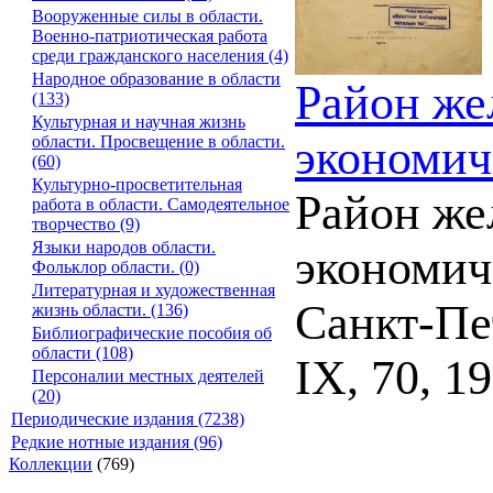
Вооруженные силы в области.
Военно-патриотическая работа
среди гражданского населения (4)
Народное образование в области
Район же
(133)
Культурная и научная жизнь
экономич
области. Просвещение в области.
(60)
Культурно-просветительная
Район же
работа в области. Самодеятельное
творчество (9)
Языки народов области.
экономич
Фольклор области. (0)
Литературная и художественная
Санкт-Пет
жизнь области. (136)
Библиографические пособия об
области (108)
IX, 70, 19,
Персоналии местных деятелей
(20)
Периодические издания (7238)
Редкие нотные издания (96)
Коллекции
(769)