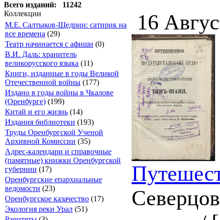
Всего изданий: 11242
Коллекции
16 Авгус
М.Е. Салтыков-Щедрин: сатирик на
все времена
(29)
Театр начинается с афиши
(0)
В.И. Даль: хранитель
великорусского языка
(11)
Книги, изданные в годы Великой
Отечественной войны
(177)
Издано в годы войны в Чкалове
(Оренбурге)
(199)
Китай и его жизнь
(14)
Издания библиотеки
(193)
Труды Оренбургской Ученой
Архивной Комиссии
(35)
Адрес-календари и справочные
(памятные) книжки Оренбургской
Путешест
губернии
(17)
Оренбургские епархиальные
ведомости
(23)
Северцов
Оренбургское казачество
(17)
Экология реки Урал
(51)
Раритеты
(3)