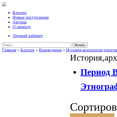
Каталог
Новые поступления
Авторы
О проекте
Личный кабинет
Искать
Главная
»
Каталог
»
Краеведение
»
История,археология,этногр
История,арх
Период 
Этногра
Сортиров