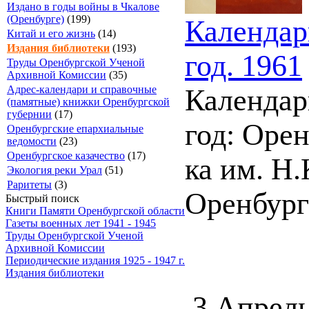
Издано в годы войны в Чкалове
(Оренбурге)
(199)
Календар
Китай и его жизнь
(14)
Издания библиотеки
(193)
год. 1961
Труды Оренбургской Ученой
Архивной Комиссии
(35)
Адрес-календари и справочные
Календар
(памятные) книжки Оренбургской
губернии
(17)
год: Орен
Оренбургские епархиальные
ведомости
(23)
Оренбургское казачество
(17)
ка им. Н.
Экология реки Урал
(51)
Раритеты
(3)
Оренбург 
Быстрый поиск
Книги Памяти Оренбургской области
Газеты военных лет 1941 - 1945
Труды Оренбургской Ученой
Архивной Комиссии
Периодические издания 1925 - 1947 г.
Издания библиотеки
3 Апрель