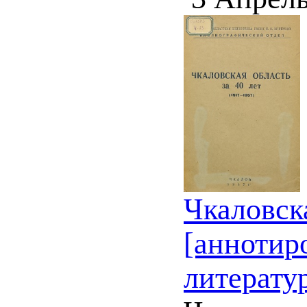
Чкаловска
[аннотир
литерату