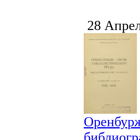
28 Апрел
Оренбурж
библиогр