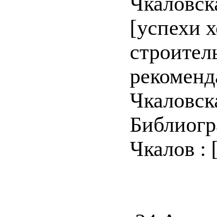
Чкаловска
[успехи 
строител
рекоменд
Чкаловска
Библиогр
Чкалов : [