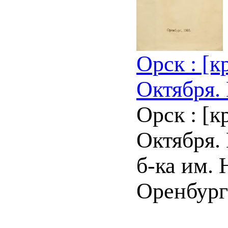
Орск : [к
Октября.
Орск : [к
Октября.
б-ка им. 
Оренбург :