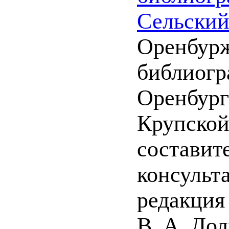
Сельский
Оренбурж
библиогра
Оренбург
Крупской
составите
консульт
редакция 
В. А. Дол