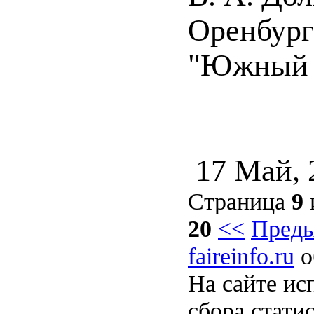
Оренбург 
"Южный 
17 Май, 
Страница
9
20
<<
Пред
faireinfo.ru
о
На сайте ис
сбора стати