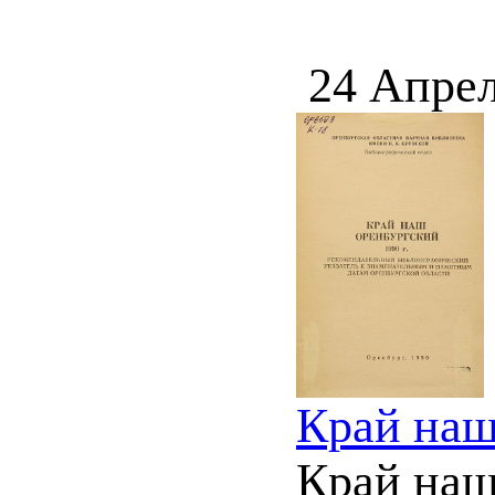
24 Апрел
Край наш
Край наш