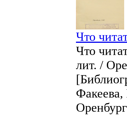
Что чита
Что читат
лит. / Ор
[Библиогр
Факеева, 
Оренбург :