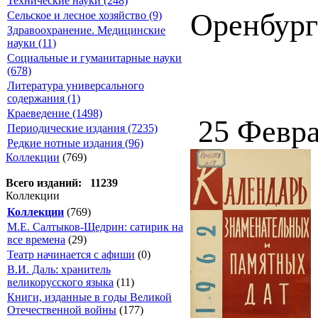
Технические науки (248)
Оренбург 
Сельское и лесное хозяйство (9)
Здравоохранение. Медицинские
науки (11)
Социальные и гуманитарные науки
(678)
Литература универсального
содержания (1)
Краеведение (1498)
25 Февра
Периодические издания (7235)
Редкие нотные издания (96)
Коллекции
(769)
Всего изданий: 11239
Коллекции
Коллекции
(769)
М.Е. Салтыков-Щедрин: сатирик на
все времена
(29)
Театр начинается с афиши
(0)
В.И. Даль: хранитель
великорусского языка
(11)
Книги, изданные в годы Великой
Отечественной войны
(177)