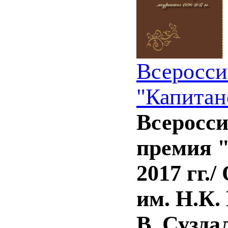
Всеросси
"Капитанс
Всеросс
премия "
2017 гг./
им. Н.К.
В. Сузда