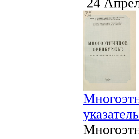
24 Апрел
Многоэтн
указатель
Многоэтн