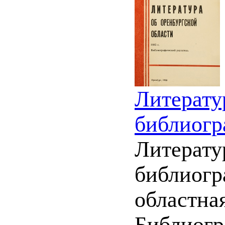
Литерату
библиогр
Литерату
библиогр
областная
Библиогра