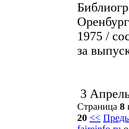
Библиогр
Оренбург :
1975 / с
за выпуск
3 Апрель
Страница
8
20
<<
Пред
faireinfo.ru
о