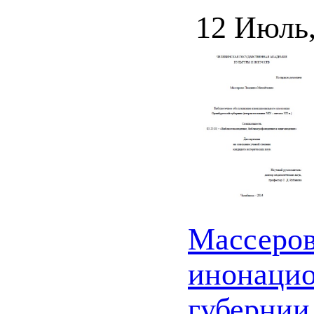
12 Июль
Массеров
инонацио
губернии