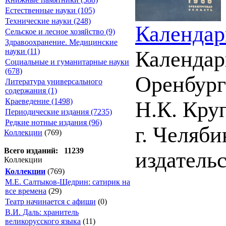
Естественные науки (105)
Технические науки (248)
Календарь
Сельское и лесное хозяйство (9)
Здравоохранение. Медицинские
науки (11)
Календарь
Социальные и гуманитарные науки
(678)
Оренбургс
Литература универсального
содержания (1)
Краеведение (1498)
Н.К. Круп
Периодические издания (7235)
Редкие нотные издания (96)
г. Челяб
Коллекции
(769)
Всего изданий: 11239
издательс
Коллекции
Коллекции
(769)
М.Е. Салтыков-Щедрин: сатирик на
все времена
(29)
Театр начинается с афиши
(0)
В.И. Даль: хранитель
великорусского языка
(11)