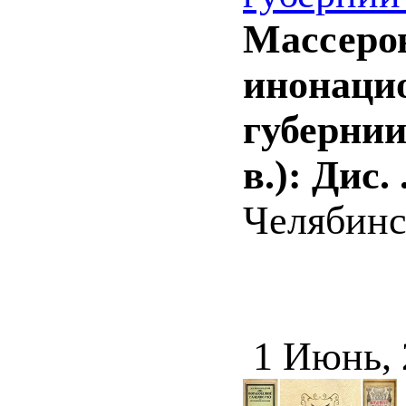
Массеров
инонаци
губернии
в.): Дис. 
Челябинск
1 Июнь,