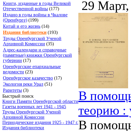
29 Март,
Книги, изданные в годы Великой
Отечественной войны
(177)
Издано в годы войны в Чкалове
(Оренбурге)
(199)
Китай и его жизнь
(14)
Издания библиотеки
(193)
Труды Оренбургской Ученой
Архивной Комиссии
(35)
Адрес-календари и справочные
(памятные) книжки Оренбургской
губернии
(17)
Оренбургские епархиальные
ведомости
(23)
Оренбургское казачество
(17)
Экология реки Урал
(51)
Раритеты
(3)
В помощь
Быстрый поиск
Книги Памяти Оренбургской области
теорию : 
Газеты военных лет 1941 - 1945
Труды Оренбургской Ученой
Архивной Комиссии
В помощь
Периодические издания 1925 - 1947 г.
Издания библиотеки