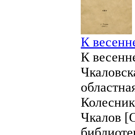
К весенне
К весенне
Чкаловск
областная
Колесник
Чкалов [
библиоте