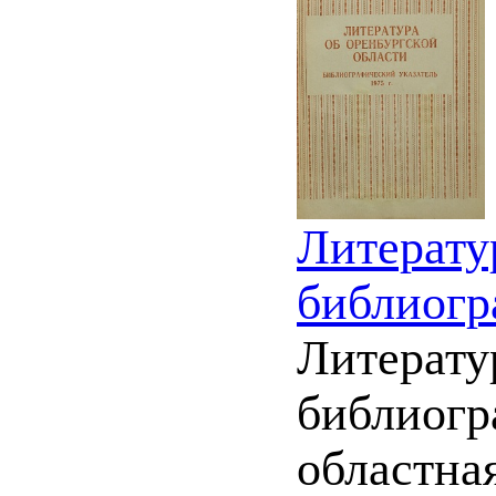
Литерату
библиогр
Литерату
библиогр
областная