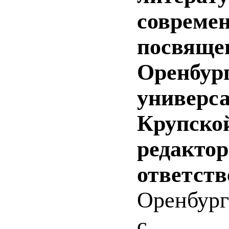
современ
посвящен
Оренбург
универса
Крупской
редактор
ответств
Оренбург 
с.