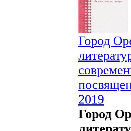
Город Ор
литерату
современ
посвящен
2019
Город Ор
литерату