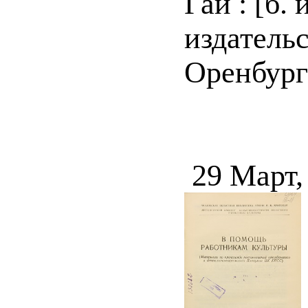
Гай : [б.
издатель
Оренбургс
29 Март,