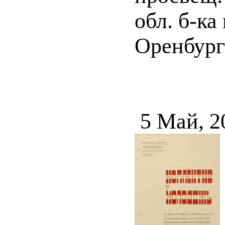
обл. б-ка
Оренбург :
5 Май, 