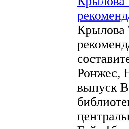
Крылова Т
рекоменд
Крылова Т
рекоменд
составите
Ронжес, Н
выпуск В
библиоте
централь