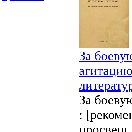
За боеву
агитацию
литерату
За боеву
: [рекоме
просвещ.