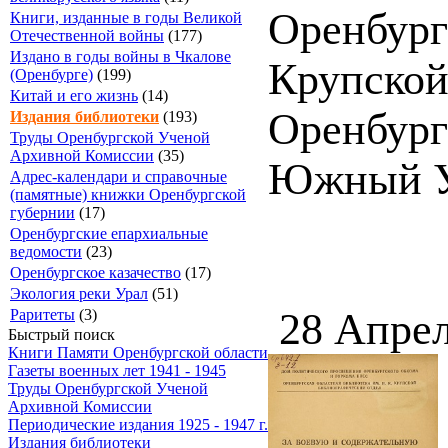
Оренбург
Книги, изданные в годы Великой
Отечественной войны
(177)
Издано в годы войны в Чкалове
Крупской
(Оренбурге)
(199)
Китай и его жизнь
(14)
Оренбург 
Издания библиотеки
(193)
Труды Оренбургской Ученой
Архивной Комиссии
(35)
Южный Ур
Адрес-календари и справочные
(памятные) книжки Оренбургской
губернии
(17)
Оренбургские епархиальные
ведомости
(23)
Оренбургское казачество
(17)
Экология реки Урал
(51)
28 Апрел
Раритеты
(3)
Быстрый поиск
Книги Памяти Оренбургской области
Газеты военных лет 1941 - 1945
Труды Оренбургской Ученой
Архивной Комиссии
Периодические издания 1925 - 1947 г.
Издания библиотеки