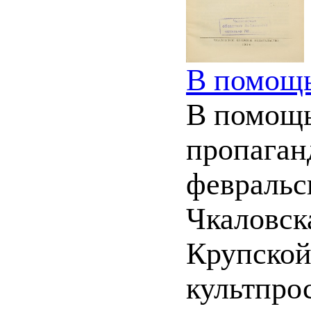
В помощь
В помощь
пропаган
февральс
Чкаловск
Крупской
культпро