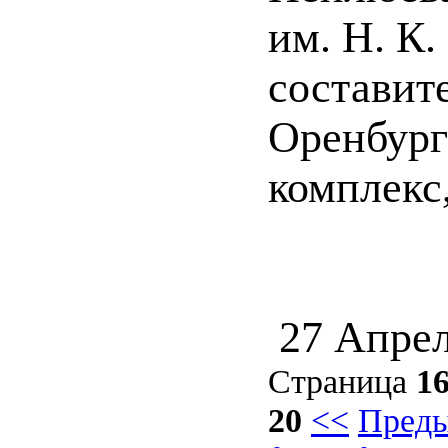
им. Н. К
составите
Оренбург
комплекс, 
27 Апрел
Страница
1
20
<<
Пред