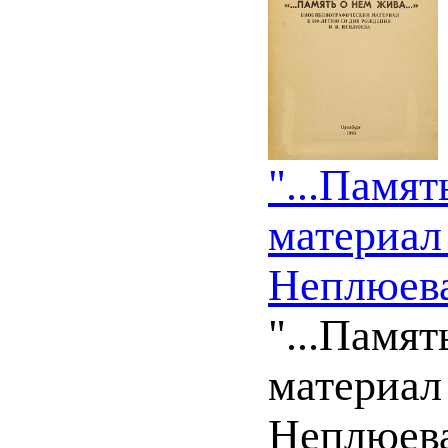
"...Памя
материал
Неплюева
"...Памя
материал
Неплюева