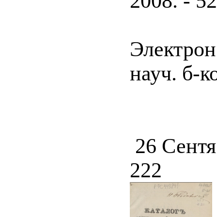
2008. - 52
Электрон
науч. б-к
26 Сентя
222