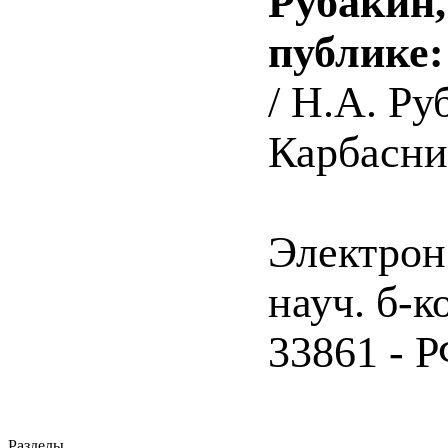
Рубакин,
публике
/ Н.А. Ру
Карбасник
Электрон
науч. б-к
33861 - Р
Разделы