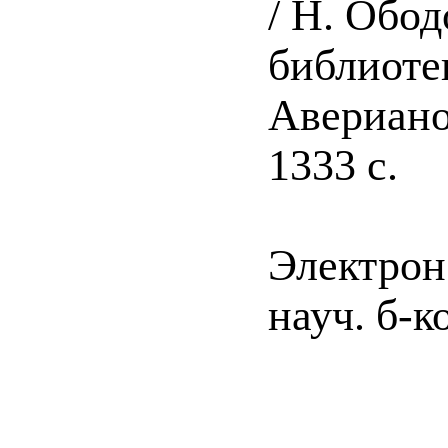
/ Н. Обод
библиоте
Аверианов
1333 с.
Электрон
науч. б-к