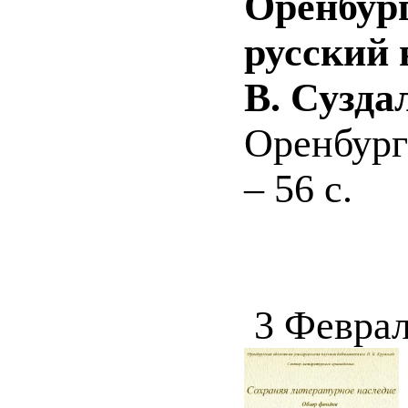
Оренбур
русский н
В. Сузда
Оренбург
– 56 с.
3 Феврал