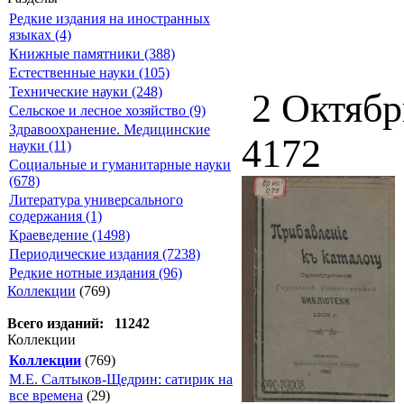
Редкие издания на иностранных
языках (4)
Книжные памятники (388)
Естественные науки (105)
Технические науки (248)
2 Октябр
Сельское и лесное хозяйство (9)
Здравоохранение. Медицинские
4172
науки (11)
Социальные и гуманитарные науки
(678)
Литература универсального
содержания (1)
Краеведение (1498)
Периодические издания (7238)
Редкие нотные издания (96)
Коллекции
(769)
Всего изданий: 11242
Коллекции
Коллекции
(769)
М.Е. Салтыков-Щедрин: сатирик на
все времена
(29)