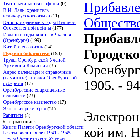
Прибавле
Театр начинается с афиши
(0)
В.И. Даль: хранитель
великорусского языка
(11)
Обществе
Книги, изданные в годы Великой
Отечественной войны
(177)
Прибавле
Издано в годы войны в Чкалове
(Оренбурге)
(199)
Китай и его жизнь
(14)
Городск
Издания библиотеки
(193)
Труды Оренбургской Ученой
Оренбург
Архивной Комиссии
(35)
Адрес-календари и справочные
(памятные) книжки Оренбургской
1905. - 94
губернии
(17)
Оренбургские епархиальные
ведомости
(23)
Оренбургское казачество
(17)
Экология реки Урал
(51)
Электрон.
Раритеты
(3)
Быстрый поиск
Книги Памяти Оренбургской области
кой им. 
Газеты военных лет 1941 - 1945
Труды Оренбургской Ученой