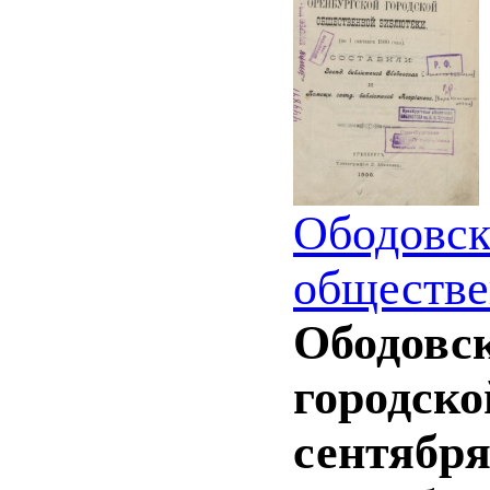
Ободовск
обществе
Ободовск
городско
сентября