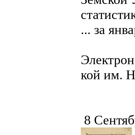
статистик
... за янв
Электрон.
кой им. 
8 Сентяб