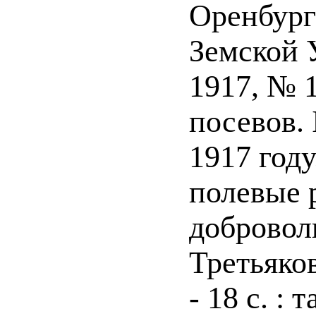
Оренбург
Земской У
1917, № 1
посевов. 
1917 году
полевые 
добровол
Третьяков
- 18 с. : т