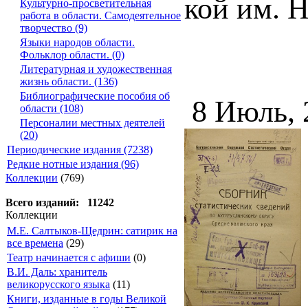
кой им. 
Культурно-просветительная
работа в области. Самодеятельное
творчество (9)
Языки народов области.
Фольклор области. (0)
Литературная и художественная
жизнь области. (136)
Библиографические пособия об
8 Июль,
области (108)
Персоналии местных деятелей
(20)
Периодические издания (7238)
Редкие нотные издания (96)
Коллекции
(769)
Всего изданий: 11242
Коллекции
М.Е. Салтыков-Щедрин: сатирик на
все времена
(29)
Театр начинается с афиши
(0)
В.И. Даль: хранитель
великорусского языка
(11)
Книги, изданные в годы Великой