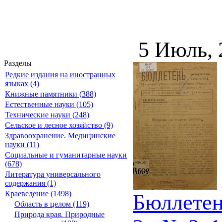
5 Июль,
Разделы
Редкие издания на иностранных
языках (4)
Книжные памятники (388)
Естественные науки (105)
Технические науки (248)
Сельское и лесное хозяйство (9)
Здравоохранение. Медицинские
науки (11)
Социальные и гуманитарные науки
(678)
Литература универсального
содержания (1)
Краеведение (1498)
Бюллетен
Область в целом (119)
Природа края. Природные