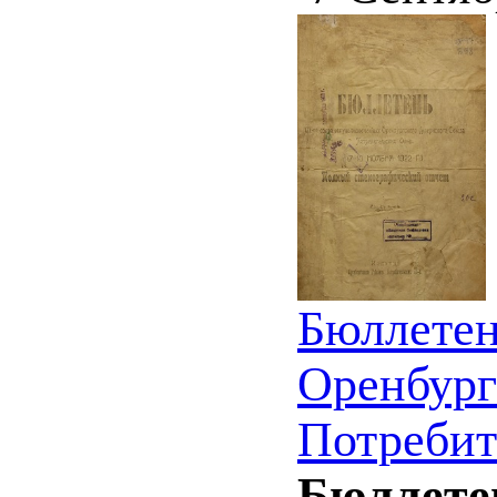
Бюллетен
Оренбург
Потребите
Бюллете