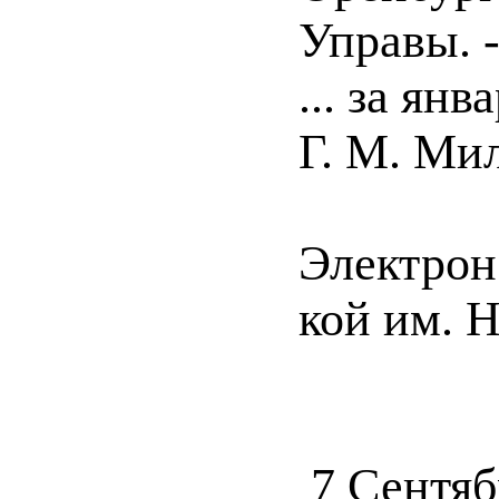
Управы. -
... за ян
Г. М. Мил
Электрон.
кой им. 
7 Сентяб