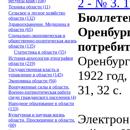
2 - № 3. 
ресурсы края (108)
Техника области (11)
Сельское и лесное хозяйство
Бюллетен
области (132)
Здравоохранение. Медицина в
Оренбур
области (65)
Социально-экономическая и
общественно-политическая жизнь
потребит
области (135)
Статистика в области (55)
Оренбург
История,археология,этнография
области (219)
Государственная власть и
1922 год,
управление в области (145)
Экономика области (94)
31, 32 с.
Вооруженные силы в области.
Военно-патриотическая работа
среди гражданского населения (4)
Народное образование в области
(133)
Электрон.
Культурная и научная жизнь
области. Просвещение в области.
(60)