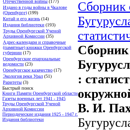
Отечественной войны
(177)
Сборник 
Издано в годы войны в Чкалове
(Оренбурге)
(199)
Бугурусл
Китай и его жизнь
(14)
Издания библиотеки
(193)
Труды Оренбургской Ученой
статисти
Архивной Комиссии
(35)
Адрес-календари и справочные
Сборник 
(памятные) книжки Оренбургской
губернии
(17)
Оренбургские епархиальные
Бугурусл
ведомости
(23)
Оренбургское казачество
(17)
: статис
Экология реки Урал
(51)
Раритеты
(3)
Быстрый поиск
окружной
Книги Памяти Оренбургской области
Газеты военных лет 1941 - 1945
В. И. Па
Труды Оренбургской Ученой
Архивной Комиссии
Периодические издания 1925 - 1947 г.
Бугурусла
Издания библиотеки