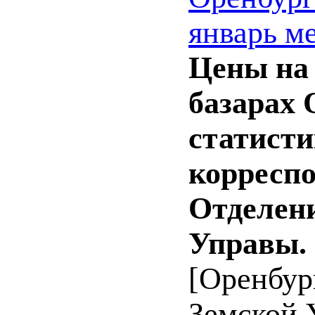
январь ме
Цены на 
базарах 
статисти
корреспо
Отделени
Управы.
[Оренбур
Земской У