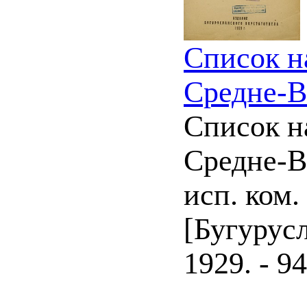
Список н
Средне-В
Список н
Средне-Во
исп. ком.
[Бугурусл
1929. - 94