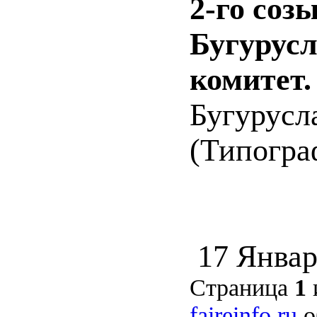
2-го созы
Бугурус
комитет.
Бугурусла
(Типограф
17 Январ
Страница
1
faireinfo.ru
о