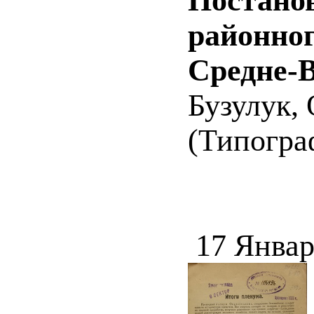
Постанов
районног
Средне-В
Бузулук, 
(Типогра
17 Январ