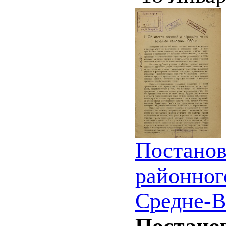
Постанов
районног
Средне-Во