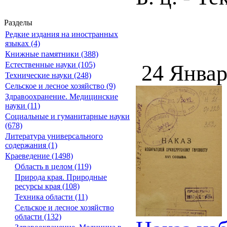
Разделы
Редкие издания на иностранных
языках (4)
Книжные памятники (388)
Естественные науки (105)
24 Январ
Технические науки (248)
Сельское и лесное хозяйство (9)
Здравоохранение. Медицинские
науки (11)
Социальные и гуманитарные науки
(678)
Литература универсального
содержания (1)
Краеведение (1498)
Область в целом (119)
Природа края. Природные
ресурсы края (108)
Техника области (11)
Сельское и лесное хозяйство
области (132)