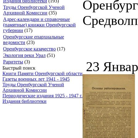
Оренбург 
Издания библиотеки
(193)
Труды Оренбургской Ученой
Архивной Комиссии
(35)
Средволпо
Адрес-календари и справочные
(памятные) книжки Оренбургской
губернии
(17)
Оренбургские епархиальные
ведомости
(23)
Оренбургское казачество
(17)
Экология реки Урал
(51)
Раритеты
(3)
23 Январ
Быстрый поиск
Книги Памяти Оренбургской области
Газеты военных лет 1941 - 1945
Труды Оренбургской Ученой
Архивной Комиссии
Периодические издания 1925 - 1947 г.
Издания библиотеки