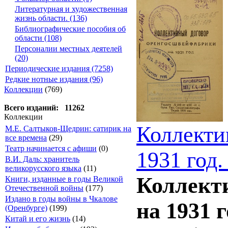
Литературная и художественная
жизнь области. (136)
Библиографические пособия об
области (108)
Персоналии местных деятелей
(20)
Периодические издания (7258)
Редкие нотные издания (96)
Коллекции
(769)
Всего изданий: 11262
Коллекции
Коллекти
М.Е. Салтыков-Щедрин: сатирик на
все времена
(29)
Театр начинается с афиши
(0)
1931 год.
В.И. Даль: хранитель
великорусского языка
(11)
Коллект
Книги, изданные в годы Великой
Отечественной войны
(177)
Издано в годы войны в Чкалове
на 1931 г
(Оренбурге)
(199)
Китай и его жизнь
(14)