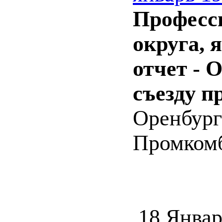
Професс
округа, 
отчет -
съезду п
Оренбург 
Промкомби
18 Январ