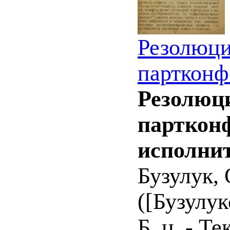
Резолюци
партконф
Резолюци
парткон
исполни
Бузулук, 
([Бузулукс
Б. ц. - Т