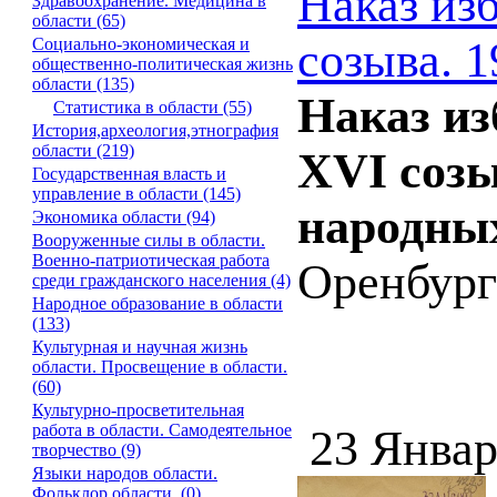
Наказ из
Здравоохранение. Медицина в
области (65)
созыва. 1
Социально-экономическая и
общественно-политическая жизнь
области (135)
Наказ из
Статистика в области (55)
История,археология,этнография
области (219)
XVI созы
Государственная власть и
управление в области (145)
народных
Экономика области (94)
Вооруженные силы в области.
Военно-патриотическая работа
Оренбург :
среди гражданского населения (4)
Народное образование в области
(133)
Культурная и научная жизнь
области. Просвещение в области.
(60)
Культурно-просветительная
работа в области. Самодеятельное
23 Январ
творчество (9)
Языки народов области.
Фольклор области. (0)