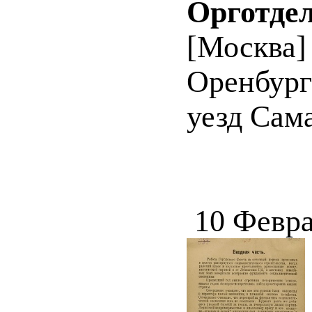
Орготде
[Москва] :
Оренбургс
уезд Сама
10 Февра