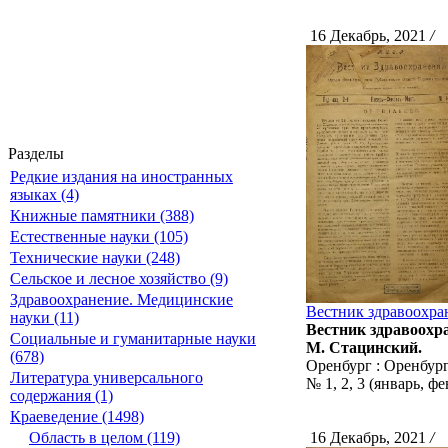
16 Декабрь, 2021
/
С
Разделы
Редкие издания на иностранных
языках (4)
Книжные памятники (388)
Естественные науки (105)
Технические науки (248)
Сельское и лесное хозяйство (9)
Здравоохранение. Медицинские
Вестник здравоохран
науки (11)
Вестник здравоохра
Социальные и гуманитарные науки
М. Стацинский.
(678)
Оренбург : Оренбург
Литература универсального
№ 1, 2, 3 (январь, фев
содержания (1)
Краеведение (1498)
Область в целом (119)
16 Декабрь, 2021
/
С