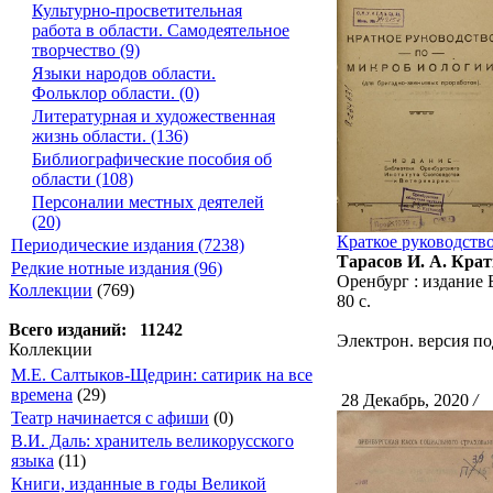
Культурно-просветительная
работа в области. Самодеятельное
творчество (9)
Языки народов области.
Фольклор области. (0)
Литературная и художественная
жизнь области. (136)
Библиографические пособия об
области (108)
Персоналии местных деятелей
(20)
Краткое руководство
Периодические издания (7238)
Тарасов И. А. Крат
Редкие нотные издания (96)
Оренбург : издание 
Коллекции
(769)
80 с.
Всего изданий: 11242
Электрон. версия по
Коллекции
М.Е. Салтыков-Щедрин: сатирик на все
времена
(29)
28 Декабрь, 2020
/
С
Театр начинается с афиши
(0)
В.И. Даль: хранитель великорусского
языка
(11)
Книги, изданные в годы Великой