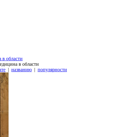
 в области
едицина в области
ате
|
названию
|
популярности