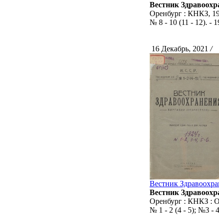
Вестник Здравоохра
Оренбург : КНКЗ, 19
№ 8 - 10 (11 - 12). -
16 Декабрь, 2021
/
С
Вестник Здравоохран
Вестник Здравоохра
Оренбург : КНКЗ : О
№ 1 - 2 (4 - 5); №3 - 