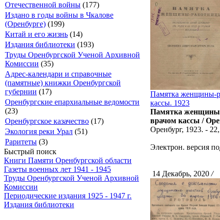
Отечественной войны
(177)
Издано в годы войны в Чкалове
(Оренбурге)
(199)
Китай и его жизнь
(14)
Издания библиотеки
(193)
Труды Оренбургской Ученой Архивной
Комиссии
(35)
Адрес-календари и справочные
(памятные) книжки Оренбургской
губернии
(17)
Памятка женщины-ра
Оренбургские епархиальные ведомости
кассы. 1923
(23)
Памятка женщины-р
врачом кассы / Оре
Оренбургское казачество
(17)
Оренбург, 1923. - 22, 
Экология реки Урал
(51)
Раритеты
(3)
Электрон. версия по
Быстрый поиск
Книги Памяти Оренбургской области
Газеты военных лет 1941 - 1945
14 Декабрь, 2020
/
С
Труды Оренбургской Ученой Архивной
Комиссии
Периодические издания 1925 - 1947 г.
Издания библиотеки