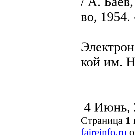
/ А. Баев
во, 1954.
Электрон.
кой им. Н
4 Июнь,
Страница
1
faireinfo.ru
о