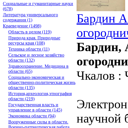
Социальные и гуманитарные науки
(678)
Бардин А
Литература универсального
содержания (1)
Краеведение (1498)
огородни
Область в целом (119)
Природа края. Природные
Бардин, 
ресурсы края (108)
Техника области (11)
Сельское и лесное хозяйство
огородни
области (132)
Здравоохранение. Медицина в
Чкалов : 
области (65)
Социально-экономическая и
общественно-политическая жизнь
области (135)
История,археология,этнография
области (219)
Электрон
Государственная власть и
управление в области (145)
научной б
Экономика области (94)
Вооруженные силы в области.
Военно-патриотическая работа