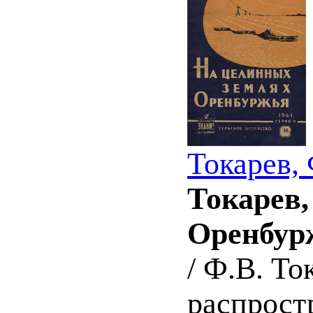
Токарев,
Токарев,
Оренбур
/ Ф.В. То
распростр