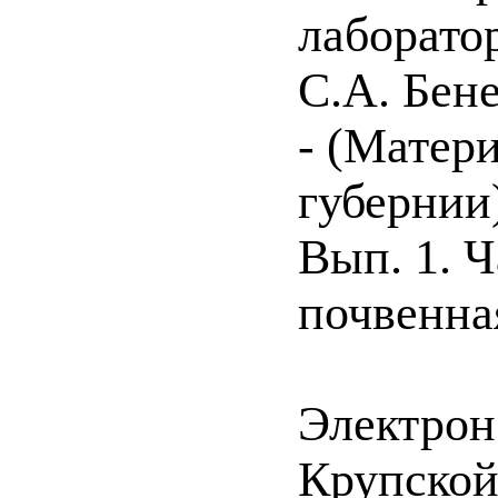
лаборато
С.А. Бенев
- (Матер
губернии
Вып. 1. 
почвенна
Электрон
Крупской 