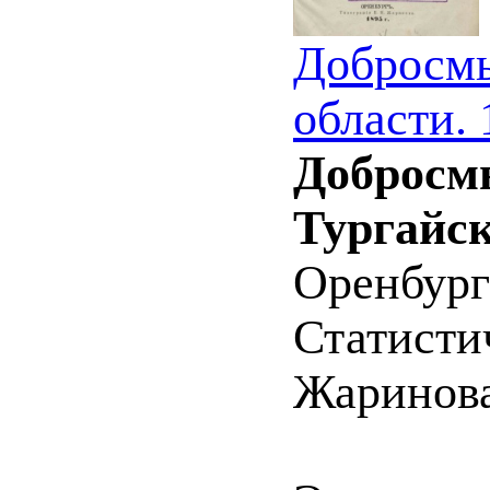
Добросмы
области. 
Добросмы
Тургайск
Оренбург
Статисти
Жаринова)