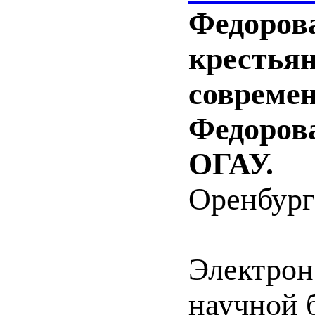
Федорова
крестьян
современ
Федорова
ОГАУ.
Оренбург 
Электрон
научной б