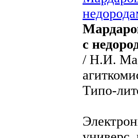
недорода
Мардаров
с недоро
/ Н.И. Ма
агиткоми
Типо-лито
Электрон
универс.