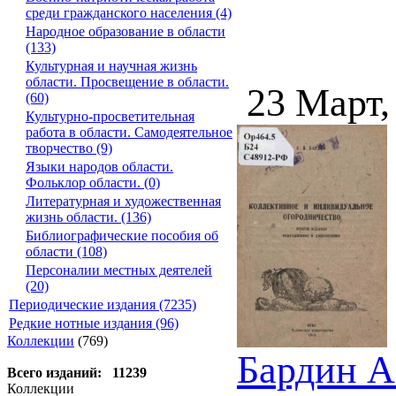
среди гражданского населения (4)
Народное образование в области
(133)
Культурная и научная жизнь
области. Просвещение в области.
23 Март,
(60)
Культурно-просветительная
работа в области. Самодеятельное
творчество (9)
Языки народов области.
Фольклор области. (0)
Литературная и художественная
жизнь области. (136)
Библиографические пособия об
области (108)
Персоналии местных деятелей
(20)
Периодические издания (7235)
Редкие нотные издания (96)
Коллекции
(769)
Бардин А
Всего изданий: 11239
Коллекции