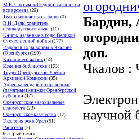
огородни
М.Е. Салтыков-Щедрин: сатирик на
все времена
(29)
Театр начинается с афиши
(0)
Бардин, 
В.И. Даль: хранитель
великорусского языка
(11)
огороднич
Книги, изданные в годы Великой
Отечественной войны
(177)
Издано в годы войны в Чкалове
доп.
(Оренбурге)
(199)
Китай и его жизнь
(14)
Чкалов : 
Издания библиотеки
(193)
Труды Оренбургской Ученой
Архивной Комиссии
(35)
Адрес-календари и справочные
(памятные) книжки Оренбургской
Электрон
губернии
(17)
Оренбургские епархиальные
ведомости
(23)
научной б
Оренбургское казачество
(17)
Экология реки Урал
(51)
Раритеты
(3)
Быстрый поиск