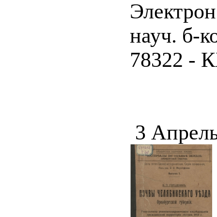
Электрон
науч. б-к
78322 - К
3 Апрель