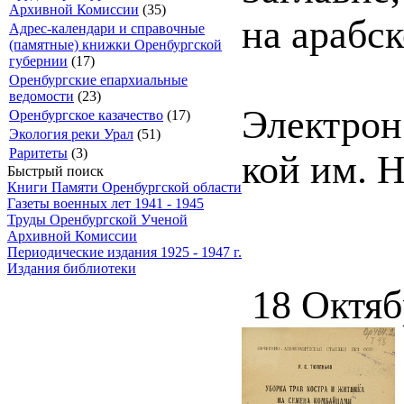
Архивной Комиссии
(35)
на арабск
Адрес-календари и справочные
(памятные) книжки Оренбургской
губернии
(17)
Оренбургские епархиальные
ведомости
(23)
Электрон.
Оренбургское казачество
(17)
Экология реки Урал
(51)
Раритеты
(3)
кой им. 
Быстрый поиск
Книги Памяти Оренбургской области
Газеты военных лет 1941 - 1945
Труды Оренбургской Ученой
Архивной Комиссии
Периодические издания 1925 - 1947 г.
Издания библиотеки
18 Октяб