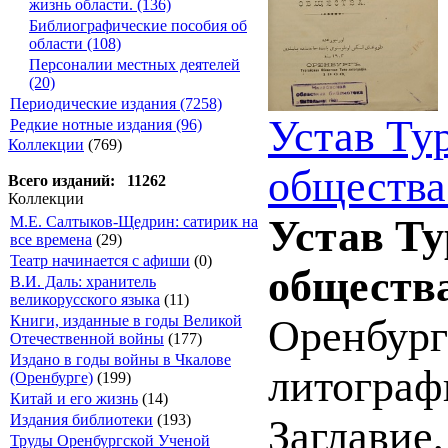
жизнь области. (136)
Библиографические пособия об
области (108)
Персоналии местных деятелей
(20)
Периодические издания (7258)
Устав Ту
Редкие нотные издания (96)
Коллекции
(769)
общества
Всего изданий: 11262
Коллекции
Устав Ту
М.Е. Салтыков-Щедрин: сатирик на
все времена
(29)
Театр начинается с афиши
(0)
общества
В.И. Даль: хранитель
великорусского языка
(11)
Книги, изданные в годы Великой
Оренбург
Отечественной войны
(177)
Издано в годы войны в Чкалове
литографи
(Оренбурге)
(199)
Китай и его жизнь
(14)
Издания библиотеки
(193)
Заглавие
Труды Оренбургской Ученой