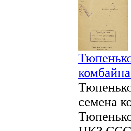
Тюпенько
комбайна
Тюпенько,
семена к
Тюпенько