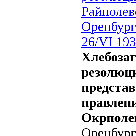
Райполев
Оренбург
26/VI 193
Хлебозаг
резолюц
представ
правлен
Окрполев
Оренбург 