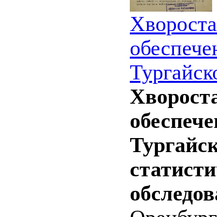
Хвороста
обеспече
Тургайск
Хворост
обеспече
Тургайск
статисти
обследов