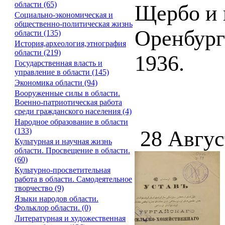
области (65)
Щербо и 
Социально-экономическая и
общественно-политическая жизнь
Оренбург
области (135)
История,археология,этнография
области (219)
1936.
Государственная власть и
управление в области (145)
Экономика области (94)
Вооруженные силы в области.
Военно-патриотическая работа
среди гражданского населения (4)
Народное образование в области
(133)
28 Авгус
Культурная и научная жизнь
области. Просвещение в области.
(60)
Культурно-просветительная
работа в области. Самодеятельное
творчество (9)
Языки народов области.
Фольклор области. (0)
Литературная и художественная