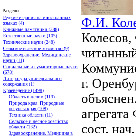
Разделы
Редкие издания на иностранных
Ф.И. Коле
языках (4)
Книжные памятники (388)
Колесов, 
Естественные науки (105)
Технические науки (248)
читанный
Сельское и лесное хозяйство (9)
Здравоохранение. Медицинские
науки (11)
Коммунис
Социальные и гуманитарные науки
(678)
Литература универсального
г. Оренбу
содержания (1)
Краеведение (1498)
объяснен
Область в целом (119)
Природа края. Природные
ресурсы края (108)
агрегата 
Техника области (11)
Сельское и лесное хозяйство
сост. нач
области (132)
Здравоохранение. Медицина в