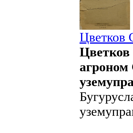
Цветков 
Цветков
агроном 
уземупра
Бугурусл
уземупра