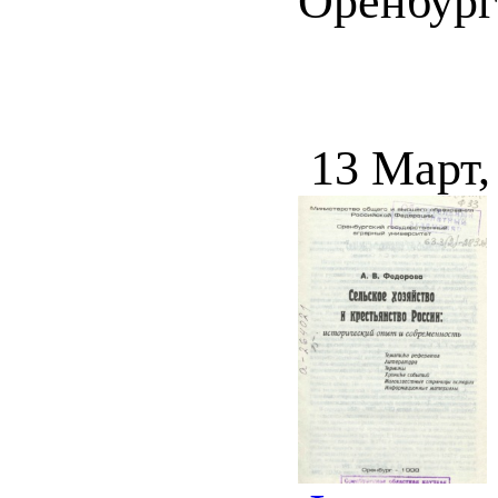
Оренбург :
13 Март,