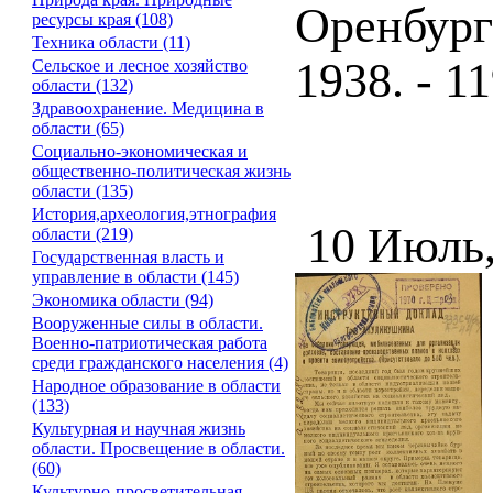
Оренбург
ресурсы края (108)
Техника области (11)
1938. - 11
Сельское и лесное хозяйство
области (132)
Здравоохранение. Медицина в
области (65)
Социально-экономическая и
общественно-политическая жизнь
области (135)
История,археология,этнография
10 Июль
области (219)
Государственная власть и
управление в области (145)
Экономика области (94)
Вооруженные силы в области.
Военно-патриотическая работа
среди гражданского населения (4)
Народное образование в области
(133)
Культурная и научная жизнь
области. Просвещение в области.
(60)
Культурно-просветительная