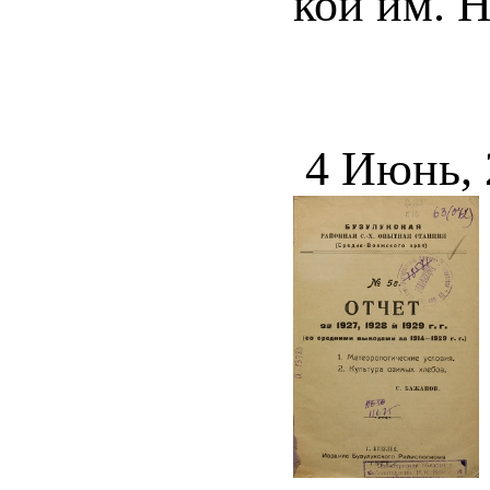
кой им. Н
4 Июнь,