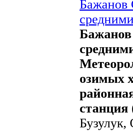
Бажанов С
средними 
Бажанов С
средними
Метеорол
озимых х
районная
станция 
Бузулук, 