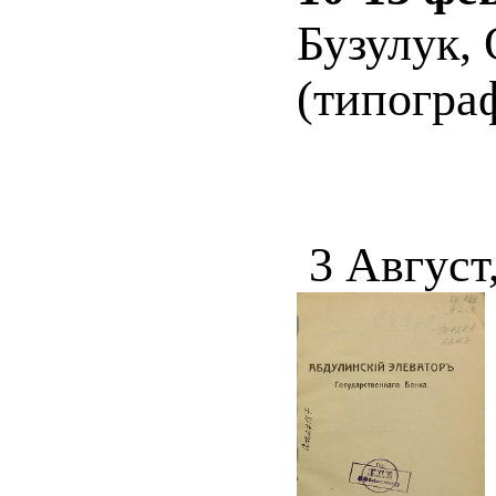
Бузулук, 
(типограф
3 Август