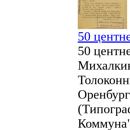
50 центне
50 центне
Михалкин 
Толоконн
Оренбург
(Типогра
Коммуна")