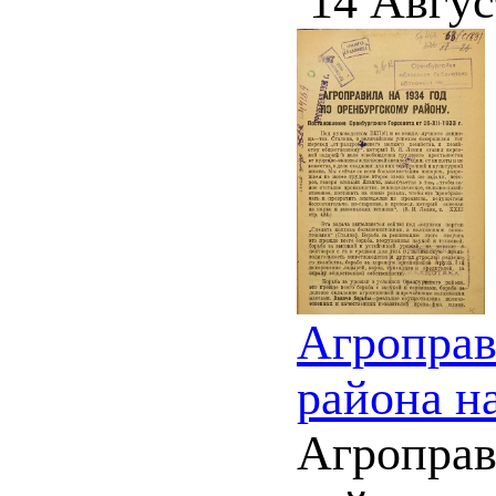
14 Авгус
Агроправ
района на
Агроправ