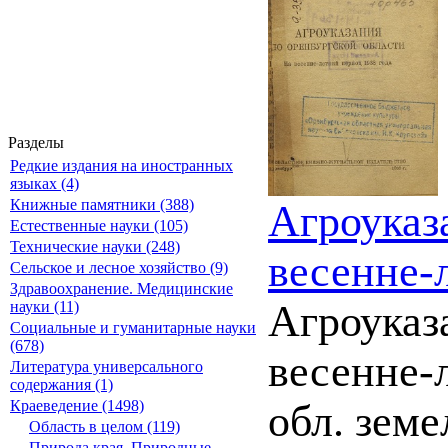
Разделы
Редкие издания на иностранных
языках (4)
Книжные памятники (388)
Агроуказ
Естественные науки (105)
Технические науки (248)
весенне-
Сельское и лесное хозяйство (9)
Здравоохранение. Медицинские
Агроуказ
науки (11)
Социальные и гуманитарные науки
(678)
весенне-
Литература универсального
содержания (1)
Краеведение (1498)
обл. земе
Область в целом (119)
Природа края. Природные