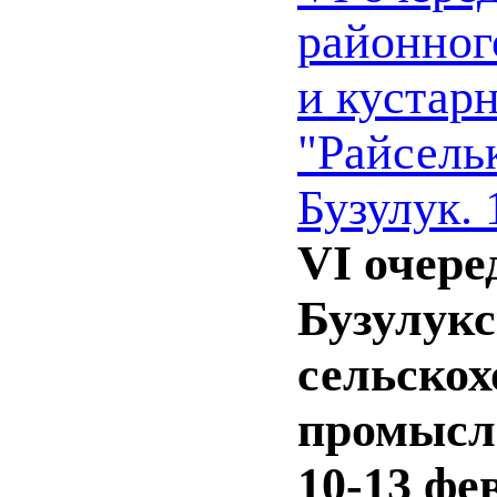
районног
и кустар
"Райсельк
Бузулук. 
VI очере
Бузулукс
сельскох
промысл
10-13 фев