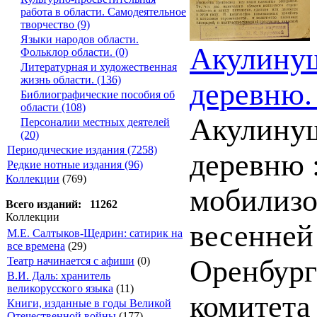
работа в области. Самодеятельное
творчество (9)
Языки народов области.
Акулинуш
Фольклор области. (0)
Литературная и художественная
жизнь области. (136)
деревню.
Библиографические пособия об
области (108)
Акулинуш
Персоналии местных деятелей
(20)
Периодические издания (7258)
деревню 
Редкие нотные издания (96)
Коллекции
(769)
мобилизо
Всего изданий: 11262
Коллекции
весенней
М.Е. Салтыков-Щедрин: сатирик на
все времена
(29)
Оренбург
Театр начинается с афиши
(0)
В.И. Даль: хранитель
великорусского языка
(11)
комитета
Книги, изданные в годы Великой
Отечественной войны
(177)