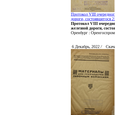
Протокол VIII очередно
дороги, состоявшегося 2
Протокол VIII очередн
железной дороги, состо
Оренбург : Оренгоспромк
6 Декабрь, 2022
/
Скача