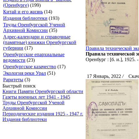
(Оренбурге)
(199)
Китай и его жизнь
(14)
Издания библиотеки
(193)
Труды Оренбургской Ученой
Архивной Комиссии
(35)
Адрес-календари и справочные
(памятные) книжки Оренбургской
губернии
(17)
Правила технической эк
Правила технической эк
Оренбургские епархиальные
Оренбург : [б. и.], 1925. -
ведомости
(23)
Оренбургское казачество
(17)
Экология реки Урал
(51)
17 Январь, 2022
/
Скача
Раритеты
(3)
Быстрый поиск
Книги Памяти Оренбургской области
Газеты военных лет 1941 - 1945
Труды Оренбургской Ученой
Архивной Комиссии
Периодические издания 1925 - 1947 г.
Издания библиотеки