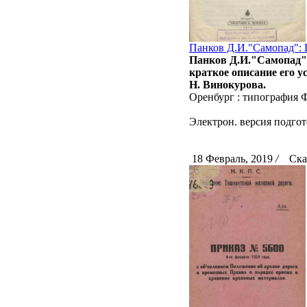
Панков Д.И."Самопад": 
Панков Д.И."Самопад":
краткое описание его у
Н. Винокурова.
Оренбург : типография Ф.
Электрон. версия подгот
18 Февраль, 2019
/
Скач