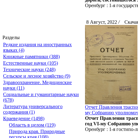
Оренбург : 1-я государс
8 Август, 2022
/
Скачан
Разделы
Редкие издания на иностранных
языках (4)
Книжные памятники (388)
Естественные науки (105)
Технические науки (248)
Сельское и лесное хозяйство (9)
Здравоохранение. Медицинские
науки (11)
Социальные и гуманитарные науки
(678)
Литература универсального
Отчет Правления траспо
содержания (1)
му Собранию уполномоч
Отчет Правления трасп
Краеведение (1498)
год VI-му Собранию уп
Область в целом (119)
Оренбург : 1-я гостипо-л
Природа края. Природные
ресурсы края (108)