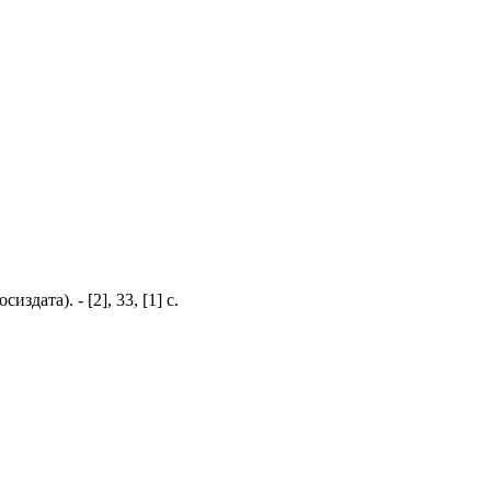
дата). - [2], 33, [1] с.