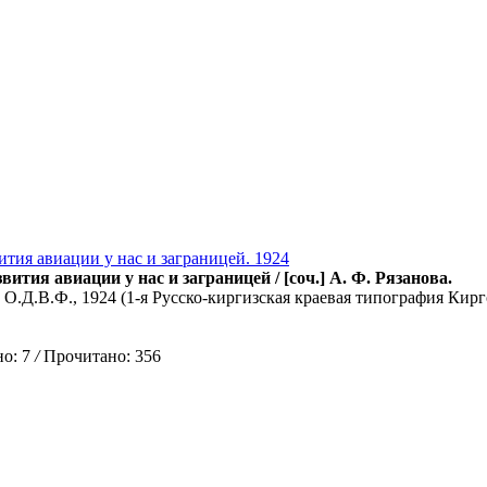
ития авиации у нас и заграницей. 1924
ития авиации у нас и заграницей / [соч.] А. Ф. Рязанова.
О.Д.В.Ф., 1924 (1-я Русско-киргизская краевая типография Киргосиз
о: 7
/
Прочитано: 356