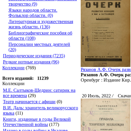
творчество (9)
Языки народов области.
Фольклор области. (0)
Литературная и художественная
жизнь области. (136)
Библиографические пособия об
области (108)
Персоналии местных деятелей
(20)
Периодические издания (7235)
Редкие нотные издания (96)
Коллекции
(769)
Рязанов А.Ф. Очерк разв
Рязанов А.Ф. Очерк разв
Всего изданий: 11239
Оренбург : Издание Кир. 
Коллекции
М.Е. Салтыков-Щедрин: сатирик на
все времена
(29)
20 Июль, 2022
/
Скачан
Театр начинается с афиши
(0)
В.И. Даль: хранитель великорусского
языка
(11)
Книги, изданные в годы Великой
Отечественной войны
(177)
Издано в годы войны в Чкалове