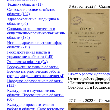
Техника области (11)
8 Август, 2022
/
Скачан
Сельское и лесное хозяйство
области (132)
Здравоохранение. Медицина в
области (65)
Социально-экономическая и
общественно-политическая жизнь
области (135)
История,археология,этнография
области (219)
Государственная власть и
управление в области (145)
Экономика области (94)
Вооруженные силы в области.
Военно-патриотическая работа
Отчет о работе Дорпрофс
среди гражданского населения (4)
Отчет о работе Дорпроф
Народное образование в области
/ Ташкентская железная
(133)
Оренбург : 1-я Государс
Культурная и научная жизнь
области. Просвещение в области.
(60)
27 Июль, 2022
/
Скачан
Культурно-просветительная
работа в области. Самодеятельное