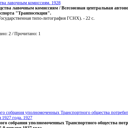
тва лавочным комиссиям. 1928
ства лавочным комиссиям / Всесоюзная центральная автоно
спорта "Транпосекция".
 (Государственная типо-литография ГСНХ). - 22 с.
но: 2
/
Прочитано: 1
ого собрания уполномоченных Транспортного общества потреби
 1927 года. 1927
ного собрания уполномоченных Транспортного общества пот
5-9 января 1927 года.