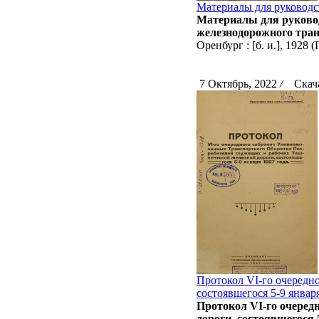
Материалы для руководс
Материалы для руковод
железнодорожного тран
Оренбург : [б. и.], 1928
7 Октябрь, 2022
/
Скача
Протокол VI-го очередн
состоявшегося 5-9 января
Протокол VI-го очеред
дороги, состоявшегося 