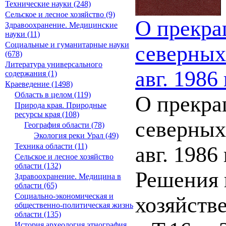
Технические науки (248)
Сельское и лесное хозяйство (9)
О прекра
Здравоохранение. Медицинские
науки (11)
Социальные и гуманитарные науки
северных
(678)
Литература универсального
авг. 1986 
содержания (1)
Краеведение (1498)
Область в целом (119)
О прекра
Природа края. Природные
ресурсы края (108)
северных
География области (78)
Экология реки Урал (49)
Техника области (11)
авг. 198
Сельское и лесное хозяйство
области (132)
Решения 
Здравоохранение. Медицина в
области (65)
Социально-экономическая и
хозяйств
общественно-политическая жизнь
области (135)
История,археология,этнография