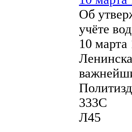
Об утвер
учёте во
10 марта 
Ленинска
важнейших
Политизда
333С
Л45