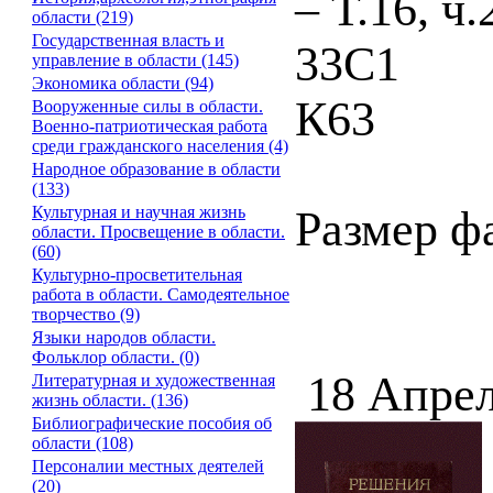
– Т.16, ч
области (219)
Государственная власть и
33С1
управление в области (145)
Экономика области (94)
К63
Вооруженные силы в области.
Военно-патриотическая работа
среди гражданского населения (4)
Народное образование в области
(133)
Размер ф
Культурная и научная жизнь
области. Просвещение в области.
(60)
Культурно-просветительная
работа в области. Самодеятельное
творчество (9)
Языки народов области.
Фольклор области. (0)
18 Апрел
Литературная и художественная
жизнь области. (136)
Библиографические пособия об
области (108)
Персоналии местных деятелей
(20)