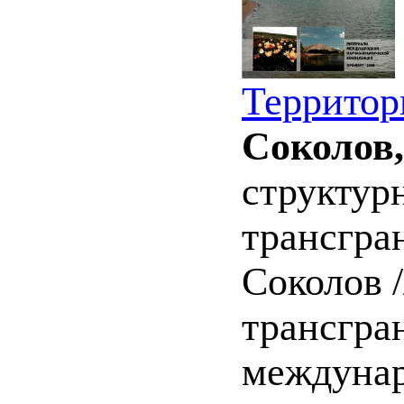
Территор
Соколов,
структур
трансгра
Соколов 
трансгра
междунар.