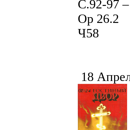
С.92-97 –
Ор 26.2
Ч58
18 Апрел