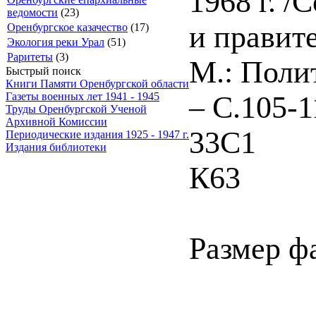
1968 г. 
ведомости
(23)
и правит
Оренбургское казачество
(17)
Экология реки Урал
(51)
Раритеты
(3)
М.: Полит
Быстрый поиск
Книги Памяти Оренбургской области
Газеты военных лет 1941 - 1945
– С.105-1
Труды Оренбургской Ученой
Архивной Комиссии
33С1
Периодические издания 1925 - 1947 г.
Издания библиотеки
К63
Размер ф