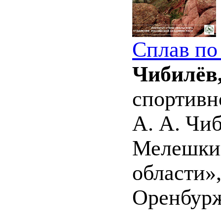
Сплав по
Чибилёв,
спортивн
А. А. Чиб
Мелешкин
области»,
Оренбуржь