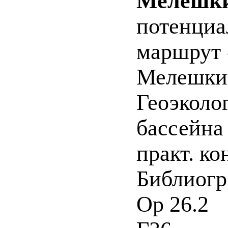
Мелешкин
потенциа
маршрут 
Мелешкин,
Геоэколо
бассейна
практ. ко
Библиогр.
Ор 26.2