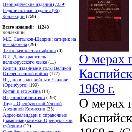
Периодические издания (7239)
Редкие нотные издания (96)
Коллекции
(769)
Всего изданий: 11243
Коллекции
М.Е. Салтыков-Щедрин: сатирик на
все времена
(29)
Театр начинается с афиши
(0)
О мерах 
В.И. Даль: хранитель
великорусского языка
(11)
Книги, изданные в годы Великой
Каспийск
Отечественной войны
(177)
Издано в годы войны в Чкалове
1968 г.
(Оренбурге)
(199)
Китай и его жизнь
(14)
Издания библиотеки
(193)
О мерах 
Труды Оренбургской Ученой
Архивной Комиссии
(35)
Каспийск
Адрес-календари и справочные
(памятные) книжки Оренбургской
губернии
(17)
Оренбургские епархиальные