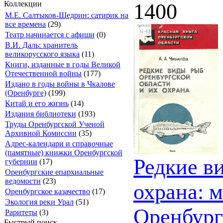
Коллекции
1400
М.Е. Салтыков-Щедрин: сатирик на
все времена
(29)
Театр начинается с афиши
(0)
В.И. Даль: хранитель
великорусского языка
(11)
Книги, изданные в годы Великой
Отечественной войны
(177)
Издано в годы войны в Чкалове
(Оренбурге)
(199)
Китай и его жизнь
(14)
Издания библиотеки
(193)
Труды Оренбургской Ученой
Архивной Комиссии
(35)
Адрес-календари и справочные
(памятные) книжки Оренбургской
Редкие в
губернии
(17)
Оренбургские епархиальные
ведомости
(23)
охрана: 
Оренбургское казачество
(17)
Экология реки Урал
(51)
Оренбург
Раритеты
(3)
Быстрый поиск