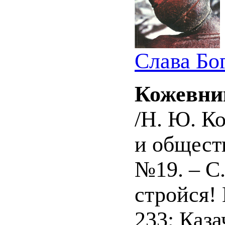
Слава Бог
Кожевни
/Н. Ю. Ко
и обществ
№19. – С.
стройся! 
233; Каза