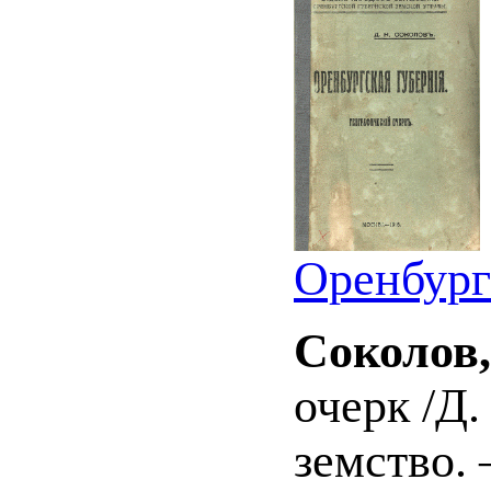
Оренбургс
Соколов,
очерк /Д.
земство. –