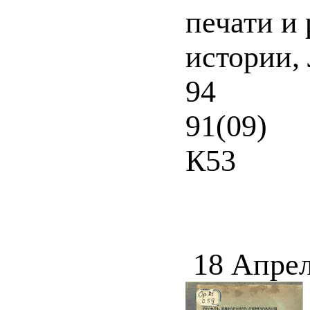
печати и
истории, 
94
91(09)
К53
18 Апрел