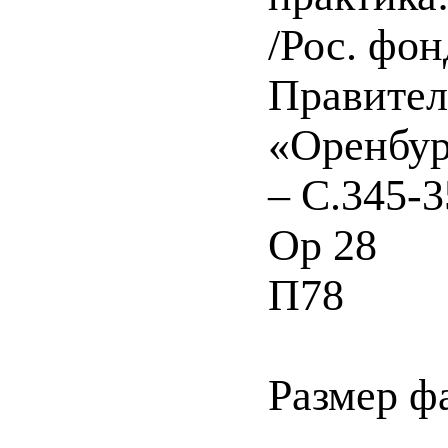
/Рос. фо
Правител
«Оренбург
– С.345-3
Ор 28
П78
Размер ф