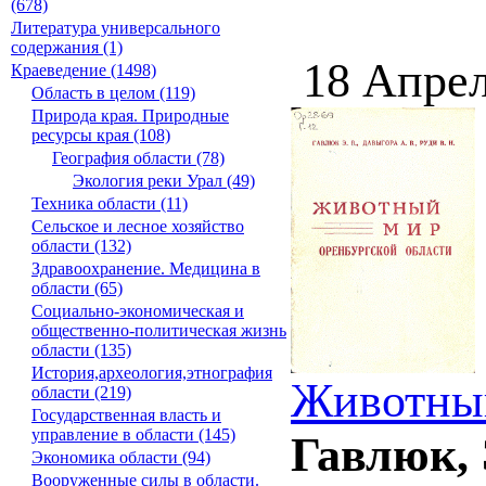
(678)
Литература универсального
содержания (1)
18 Апрел
Краеведение (1498)
Область в целом (119)
Природа края. Природные
ресурсы края (108)
География области (78)
Экология реки Урал (49)
Техника области (11)
Сельское и лесное хозяйство
области (132)
Здравоохранение. Медицина в
области (65)
Социально-экономическая и
общественно-политическая жизнь
области (135)
История,археология,этнография
Животный
области (219)
Государственная власть и
управление в области (145)
Гавлюк, 
Экономика области (94)
Вооруженные силы в области.