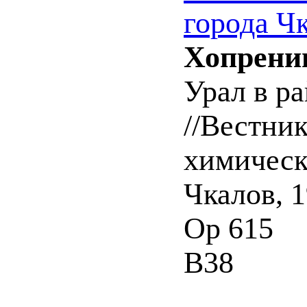
города Ч
Хопренин
Урал в р
//Вестни
химическ
Чкалов, 1
Ор 615
В38