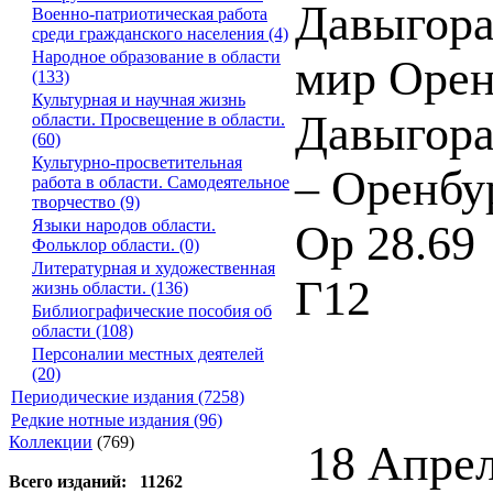
Давыгора
Военно-патриотическая работа
среди гражданского населения (4)
Народное образование в области
мир Оренб
(133)
Культурная и научная жизнь
Давыгора,
области. Просвещение в области.
(60)
Культурно-просветительная
– Оренбур
работа в области. Самодеятельное
творчество (9)
Языки народов области.
Ор 28.69
Фольклор области. (0)
Литературная и художественная
Г12
жизнь области. (136)
Библиографические пособия об
области (108)
Персоналии местных деятелей
(20)
Периодические издания (7258)
Редкие нотные издания (96)
Коллекции
(769)
18 Апрел
Всего изданий: 11262