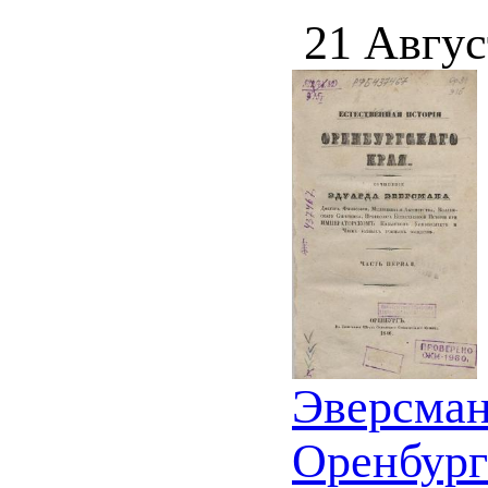
21 Авгус
Эверсман
Оренбургс