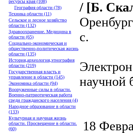
ресурсы края (108)
/ [Б. Ска
География области (78)
Техника области (11)
Оренбург 
Сельское и лесное хозяйство
области (132)
Здравоохранение. Медицина в
с.
области (65)
Социально-экономическая и
общественно-политическая жизнь
области (135)
История,археология,этнография
Электрон
области (219)
Государственная власть и
научной б
управление в области (145)
Экономика области (94)
Вооруженные силы в области.
Военно-патриотическая работа
среди гражданского населения (4)
Народное образование в области
(133)
Культурная и научная жизнь
18 Февра
области. Просвещение в области.
(60)