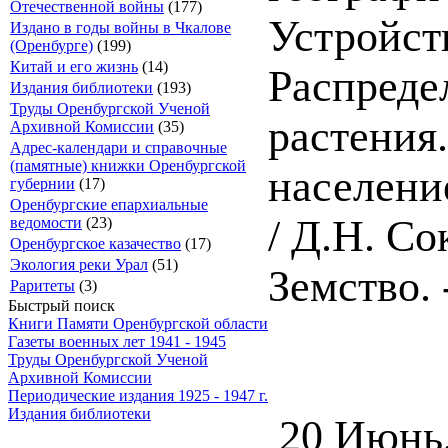
Отечественной войны
(177)
Устройст
Издано в годы войны в Чкалове
(Оренбурге)
(199)
Китай и его жизнь
(14)
Распреде
Издания библиотеки
(193)
Труды Оренбургской Ученой
растения
Архивной Комиссии
(35)
Адрес-календари и справочные
(памятные) книжки Оренбургской
населени
губернии
(17)
Оренбургские епархиальные
/ Д.Н. Со
ведомости
(23)
Оренбургское казачество
(17)
Экология реки Урал
(51)
Земство. -
Раритеты
(3)
Быстрый поиск
Книги Памяти Оренбургской области
Газеты военных лет 1941 - 1945
Труды Оренбургской Ученой
Архивной Комиссии
Периодические издания 1925 - 1947 г.
Издания библиотеки
20 Июнь