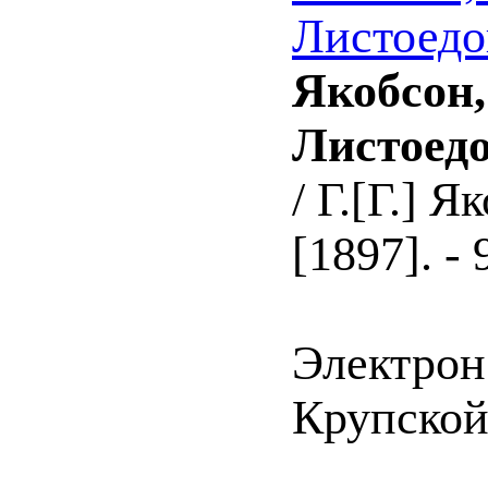
Листоедо
Якобсон,
Листоедо
/ Г.[Г.] Я
[1897]. - 
Электрон
Крупской 