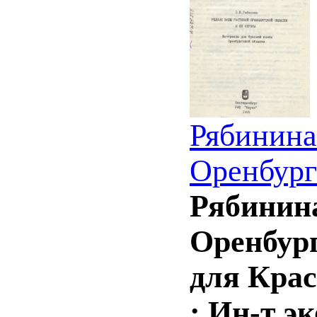
Рябинина
Оренбург
Рябинина
Оренбург
для Крас
; Ин-т э