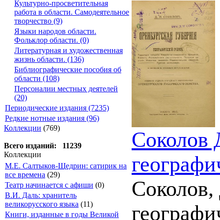
Культурно-просветительная
работа в области. Самодеятельное
творчество (9)
Языки народов области.
Фольклор области. (0)
Литературная и художественная
жизнь области. (136)
Библиографические пособия об
области (108)
Персоналии местных деятелей
(20)
Периодические издания (7235)
Редкие нотные издания (96)
Коллекции
(769)
Соколов 
Всего изданий: 11239
Коллекции
географи
М.Е. Салтыков-Щедрин: сатирик на
все времена
(29)
Соколов,
Театр начинается с афиши
(0)
В.И. Даль: хранитель
великорусского языка
(11)
географи
Книги, изданные в годы Великой