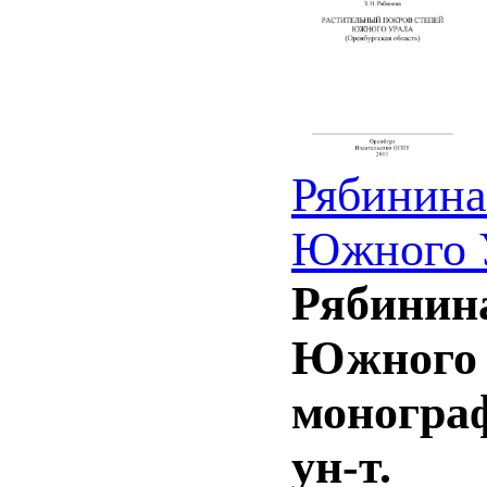
Рябинина
Южного У
Рябинина
Южного У
монограф
ун-т.