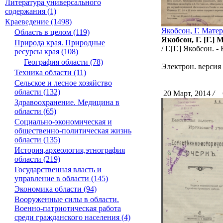
Литература универсального
содержания (1)
Краеведение (1498)
Якобсон, Г. Мате
Область в целом (119)
Якобсон, Г. [Г.
Природа края. Природные
/ Г.[Г.] Якобсон. -
ресурсы края (108)
География области (78)
Электрон. версия
Техника области (11)
Сельское и лесное хозяйство
области (132)
20 Март, 2014
/
С
Здравоохранение. Медицина в
области (65)
Социально-экономическая и
общественно-политическая жизнь
области (135)
История,археология,этнография
области (219)
Государственная власть и
управление в области (145)
Экономика области (94)
Вооруженные силы в области.
Военно-патриотическая работа
среди гражданского населения (4)