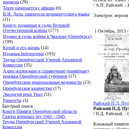
времена
(29)
/ А.П. Райский. - 
Театр начинается с афиши
(0)
В.И. Даль: хранитель великорусского языка
Электрон. версия 
(11)
Книги, изданные в годы Великой
Отечественной войны
(177)
1 Октябрь, 2013
/
Издано в годы войны в Чкалове (Оренбурге)
(199)
Китай и его жизнь
(14)
Издания библиотеки
(193)
Труды Оренбургской Ученой Архивной
Комиссии
(35)
Адрес-календари и справочные (памятные)
книжки Оренбургской губернии
(17)
Оренбургские епархиальные ведомости
(23)
Оренбургское казачество
(17)
Экология реки Урал
(51)
Раритеты
(3)
Райский П.Д. Пут
Быстрый поиск
Райский П.Д. Пу
Книги Памяти Оренбургской области
/ П.Д. Райский. - 
Газеты военных лет 1941 - 1945
Труды Оренбургской Ученой Архивной
Книжный памятни
Комиссии