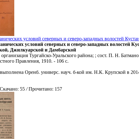
анических условий северных и северо-западных волостей Кустан
танических условий северных и северо-западных волостей Ку
кой, Джилкуарской и Дамбарской
 организация Тургайско-Уральского района; ; сост. П. Н. Батмано
тного Правления, 1910. - 106 с.
выполнена Оренб. универс. науч. б-кой им. Н.К. Крупской в 201
качано: 55
/
Прочитано: 157