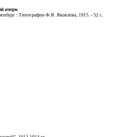
ий очерк
енбург : Типография Ф.Я. Яковлева, 1915. - 52 с.
вестий", 1913-1914 гг.