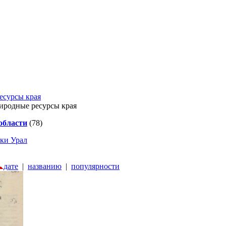
есурсы края
иродные ресурсы края
области
(78)
еки Урал
дате
|
названию
|
популярности