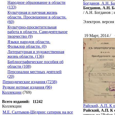
Народное образование в области
Богданов, А.Н. Ба
(133)
Богданов, А.Н. Б
Культурная и научная жизнь
/ А.Н. Богданов ;
области. Просвещение в области.
(60)
Электрон. версия
Культурно-просветительная
работа в области. Самодеятельное
19 Март, 2014
/
С
творчество (9)
Языки народов области.
Фольклор области. (0)
Литературная и художественная
жизнь области. (136)
Библиографические пособия об
области (108)
Персоналии местных деятелей
(20)
Периодические издания (7238)
Редкие нотные издания (96)
Коллекции
(769)
Всего изданий: 11242
Райский, А.П. К 
Коллекции
Райский, А.П. К
М.Е. Салтыков-Щедрин: сатирик на все
оттиск из "Работ 