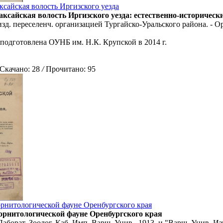
ксайская волость Иргизского уезда
аксайская волость Иргизского уезда: естественно-историческ
 изд. переселенч. организацией Тургайско-Уральского района. - Ор
 подготовлена ОУНБ им. Н.К. Крупской в 2014 г.
качано: 28
/
Прочитано: 95
орнитологической фауне Оренбургского края
 орнитологической фауне Оренбургского края
Лаборат. Зоолог. Каб. Имп. Варш. Унив., 1913, и "Варш. Унив. Из