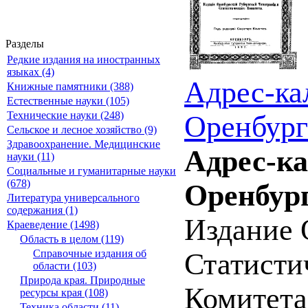
Разделы
Редкие издания на иностранных
языках (4)
Адрес-ка
Книжные памятники (388)
Естественные науки (105)
Технические науки (248)
Оренбург
Сельское и лесное хозяйство (9)
Здравоохранение. Медицинские
Адрес-к
науки (11)
Социальные и гуманитарные науки
(678)
Оренбург
Литература универсального
содержания (1)
Издание 
Краеведение (1498)
Область в целом (119)
Справочные издания об
Статистич
области (103)
Природа края. Природные
Комитета
ресурсы края (108)
Техника области (11)