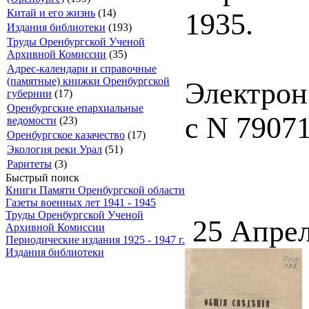
Китай и его жизнь
(14)
1935.
Издания библиотеки
(193)
Труды Оренбургской Ученой
Архивной Комиссии
(35)
Адрес-календари и справочные
(памятные) книжки Оренбургской
Электрон
губернии
(17)
Оренбургские епархиальные
с N 79071
ведомости
(23)
Оренбургское казачество
(17)
Экология реки Урал
(51)
Раритеты
(3)
Быстрый поиск
Книги Памяти Оренбургской области
Газеты военных лет 1941 - 1945
Труды Оренбургской Ученой
25 Апрел
Архивной Комиссии
Периодические издания 1925 - 1947 г.
Издания библиотеки