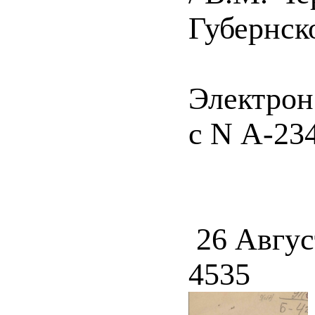
Губернско
Электрон
с N А-234
26 Авгус
4535