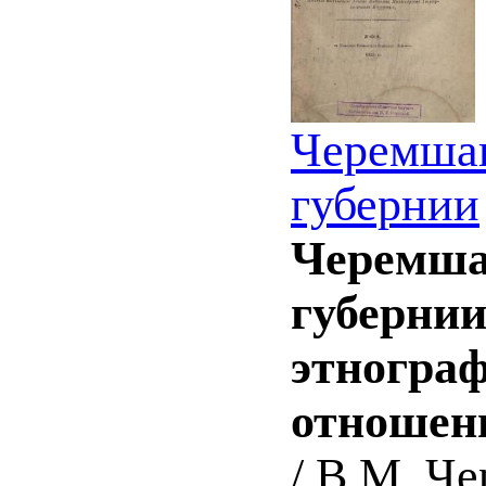
Черемшан
губернии
Черемша
губернии
этногра
отношен
/ В.М. Че