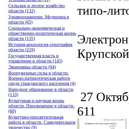
Сельское и лесное хозяйство
типо-лит
области (132)
Здравоохранение. Медицина в
области (65)
Социально-экономическая и
общественно-политическая жизнь
Электрон
области (135)
История,археология,этнография
Крупско
области (219)
Государственная власть и
управление в области (145)
Экономика области (94)
Вооруженные силы в области.
Военно-патриотическая работа
среди гражданского населения (4)
Народное образование в области
27 Октяб
(133)
Культурная и научная жизнь
области. Просвещение в области.
611
(60)
Культурно-просветительная
работа в области. Самодеятельное
творчество (9)