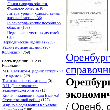
Языки народов области.
Фольклор области. (0)
Литературная и художественная
жизнь области. (136)
Библиографические пособия об
области (108)
Персоналии местных деятелей
(20)
Периодические издания (7235)
Редкие нотные издания (96)
Коллекции
(769)
Оренбург
Всего изданий: 11239
Коллекции
справочн
М.Е. Салтыков-Щедрин: сатирик на
все времена
(29)
Оренбург
Театр начинается с афиши
(0)
В.И. Даль: хранитель
великорусского языка
(11)
экономич
Книги, изданные в годы Великой
Отечественной войны
(177)
/ Оренб. 
Издано в годы войны в Чкалове
(Оренбурге)
(199)