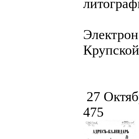
литографи
Электрон
Крупской 
27 Октяб
475