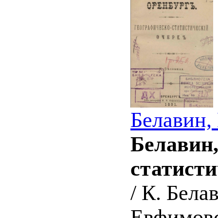
Белавин,
Белавин,
статисти
/ К. Бела
Евфимовс