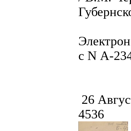
Губернско
Электрон
с N А-234
26 Авгус
4536