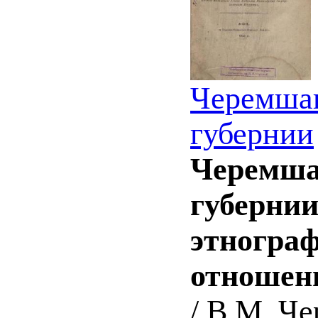
Черемшан
губернии
Черемша
губернии
этногра
отношен
/ В.М. Че