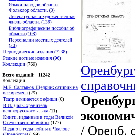
Языки народов области.
Фольклор области. (0)
Литературная и художественная
жизнь области. (136)
Библиографические пособия об
области (108)
Персоналии местных деятелей
(20)
Периодические издания (7238)
Редкие нотные издания (96)
Коллекции
(769)
Оренбург
Всего изданий: 11242
Коллекции
справочн
М.Е. Салтыков-Щедрин: сатирик на
все времена
(29)
Оренбург
Театр начинается с афиши
(0)
В.И. Даль: хранитель
великорусского языка
(11)
экономич
Книги, изданные в годы Великой
Отечественной войны
(177)
/ Оренб. 
Издано в годы войны в Чкалове
(Оренбурге)
(199)