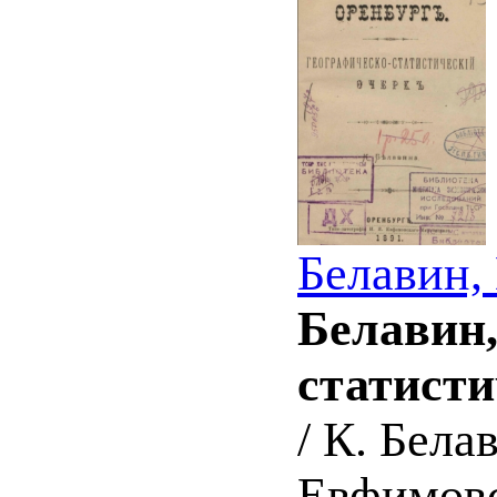
Белавин,
Белавин,
статисти
/ К. Бела
Евфимовс