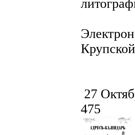
литографи
Электрон
Крупской 
27 Октяб
475