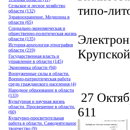
Сельское и лесное хозяйство
типо-лит
области (132)
Здравоохранение. Медицина в
области (65)
Социально-экономическая и
общественно-политическая жизнь
Электрон
области (135)
История,археология,этнография
Крупско
области (219)
Государственная власть и
управление в области (145)
Экономика области (94)
Вооруженные силы в области.
Военно-патриотическая работа
среди гражданского населения (4)
Народное образование в области
27 Октяб
(133)
Культурная и научная жизнь
области. Просвещение в области.
611
(60)
Культурно-просветительная
работа в области. Самодеятельное
творчество (9)