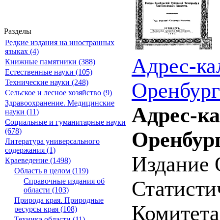
Разделы
Редкие издания на иностранных
языках (4)
Адрес-ка
Книжные памятники (388)
Естественные науки (105)
Технические науки (248)
Оренбург
Сельское и лесное хозяйство (9)
Здравоохранение. Медицинские
Адрес-к
науки (11)
Социальные и гуманитарные науки
(678)
Оренбург
Литература универсального
содержания (1)
Издание 
Краеведение (1498)
Область в целом (119)
Справочные издания об
Статистич
области (103)
Природа края. Природные
Комитета
ресурсы края (108)
Техника области (11)