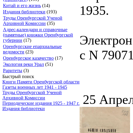
Китай и его жизнь
(14)
1935.
Издания библиотеки
(193)
Труды Оренбургской Ученой
Архивной Комиссии
(35)
Адрес-календари и справочные
(памятные) книжки Оренбургской
Электрон
губернии
(17)
Оренбургские епархиальные
с N 79071
ведомости
(23)
Оренбургское казачество
(17)
Экология реки Урал
(51)
Раритеты
(3)
Быстрый поиск
Книги Памяти Оренбургской области
Газеты военных лет 1941 - 1945
Труды Оренбургской Ученой
25 Апрел
Архивной Комиссии
Периодические издания 1925 - 1947 г.
Издания библиотеки