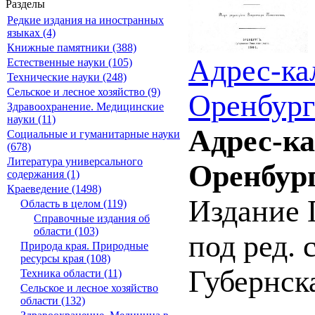
Разделы
Редкие издания на иностранных
языках (4)
Книжные памятники (388)
Адрес-ка
Естественные науки (105)
Технические науки (248)
Сельское и лесное хозяйство (9)
Оренбург
Здравоохранение. Медицинские
науки (11)
Адрес-к
Социальные и гуманитарные науки
(678)
Литература универсального
Оренбург
содержания (1)
Краеведение (1498)
Издание 
Область в целом (119)
Справочные издания об
области (103)
под ред. 
Природа края. Природные
ресурсы края (108)
Губернск
Техника области (11)
Сельское и лесное хозяйство
области (132)