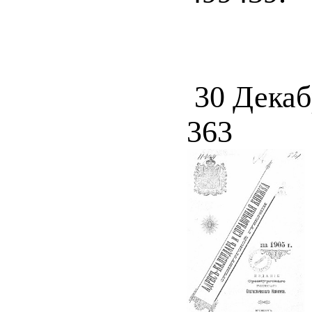
30 Декаб
363