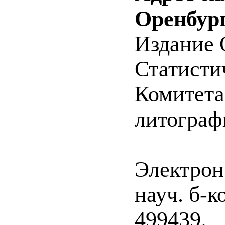
Оренбург
Издание 
Статистич
Комитета 
литографи
Электрон
науч. б-к
499439.