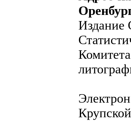
Оренбург
Издание 
Статистич
Комитета 
литографи
Электрон
Крупско