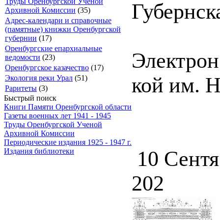
Труды Оренбургской Ученой
Губернска
Архивной Комиссии
(35)
Адрес-календари и справочные
(памятные) книжки Оренбургской
губернии
(17)
Оренбургские епархиальные
Электрон.
ведомости
(23)
Оренбургское казачество
(17)
кой им. Н
Экология реки Урал
(51)
Раритеты
(3)
Быстрый поиск
Книги Памяти Оренбургской области
Газеты военных лет 1941 - 1945
Труды Оренбургской Ученой
Архивной Комиссии
Периодические издания 1925 - 1947 г.
10 Сентя
Издания библиотеки
202