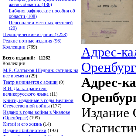
жизнь области. (136)
Библиографические пособия об
области (108)
Персоналии местных деятелей
(20)
Периодические издания (7258)
Редкие нотные издания (96)
Коллекции
(769)
Адрес-ка
Всего изданий: 11262
Оренбург
Коллекции
М.Е. Салтыков-Щедрин: сатирик на
все времена
(29)
Адрес-к
Театр начинается с афиши
(0)
В.И. Даль: хранитель
Оренбург
великорусского языка
(11)
Книги, изданные в годы Великой
Отечественной войны
(177)
Издание 
Издано в годы войны в Чкалове
(Оренбурге)
(199)
Статистич
Китай и его жизнь
(14)
Издания библиотеки
(193)