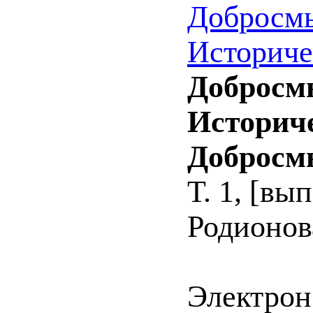
Добросмы
Историче
Добросмы
Историче
Добросм
Т. 1, [вы
Родионова
Электрон