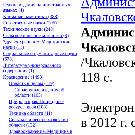
Админист
Редкие издания на иностранных
языках (4)
Чкаловск
Книжные памятники (388)
Естественные науки (105)
Админист
Технические науки (248)
Сельское и лесное хозяйство (9)
Здравоохранение. Медицинские
Чкаловс
науки (11)
Социальные и гуманитарные науки
/Чкаловск
(678)
Литература универсального
содержания (1)
118 с.
Краеведение (1498)
Область в целом (119)
Справочные издания об
области (103)
Природа края. Природные
Электрон
ресурсы края (108)
Техника области (11)
в 2012 г.
Сельское и лесное хозяйство
области (132)
Здравоохранение. Медицина в