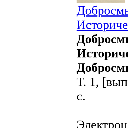
Добросмы
Историче
Добросмы
Историче
Добросм
Т. 1, [вып
с.
Электрон