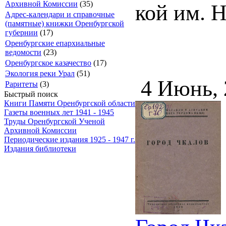
Архивной Комиссии
(35)
кой им. Н
Адрес-календари и справочные
(памятные) книжки Оренбургской
губернии
(17)
Оренбургские епархиальные
ведомости
(23)
Оренбургское казачество
(17)
Экология реки Урал
(51)
4 Июнь,
Раритеты
(3)
Быстрый поиск
Книги Памяти Оренбургской области
Газеты военных лет 1941 - 1945
Труды Оренбургской Ученой
Архивной Комиссии
Периодические издания 1925 - 1947 г.
Издания библиотеки