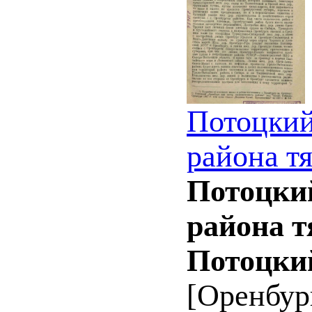
Потоцкий
района т
Потоцки
района т
Потоцки
[Оренбург]