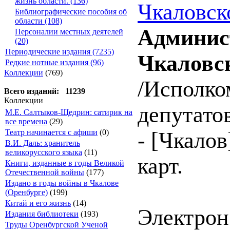
жизнь области. (136)
Чкаловск
Библиографические пособия об
области (108)
Админист
Персоналии местных деятелей
(20)
Периодические издания (7235)
Чкаловс
Редкие нотные издания (96)
Коллекции
(769)
/Исполко
Всего изданий: 11239
Коллекции
депутатов
М.Е. Салтыков-Щедрин: сатирик на
все времена
(29)
Театр начинается с афиши
(0)
- [Чкалов]
В.И. Даль: хранитель
великорусского языка
(11)
карт.
Книги, изданные в годы Великой
Отечественной войны
(177)
Издано в годы войны в Чкалове
(Оренбурге)
(199)
Китай и его жизнь
(14)
Электрон.
Издания библиотеки
(193)
Труды Оренбургской Ученой