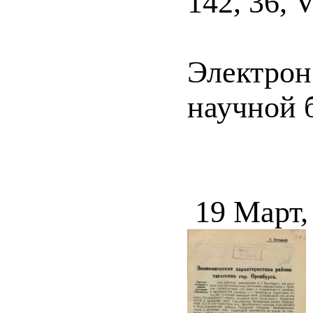
142, 36, V
Электрон
научной 
19 Март,