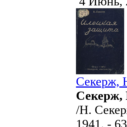
4 Июнь,
Секерж, 
Секерж,
/Н. Секер
1941. - 63