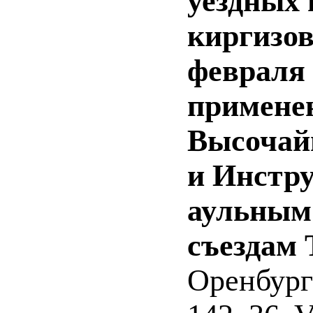
уездных 
киргизов
февраля 
примене
Высочайш
и Инстр
аульным
съездам 
Оренбург 