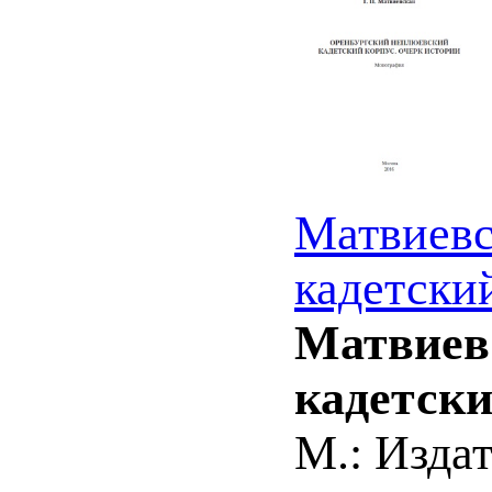
Матвиевс
кадетски
Матвиев
кадетски
М.: Изда