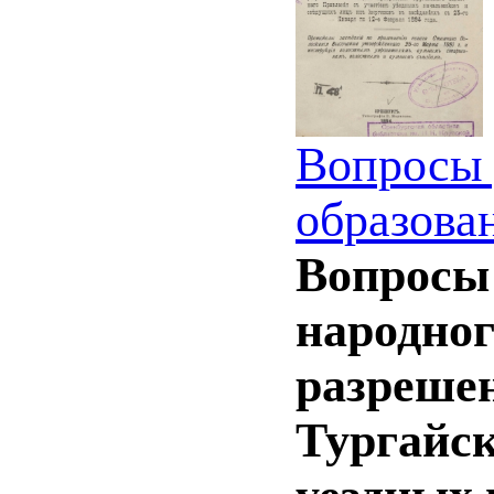
Вопросы 
образова
Вопросы 
народног
разреше
Тургайск