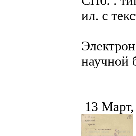
СПб. : ти
ил. с тек
Электрон
научной б
13 Март,