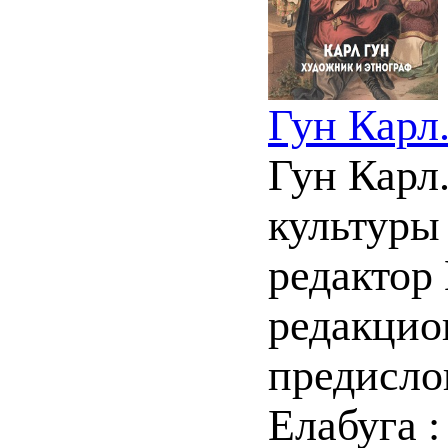
Гун Карл
Гун Карл
культуры
редактор 
редакцион
предислов
Елабуга 