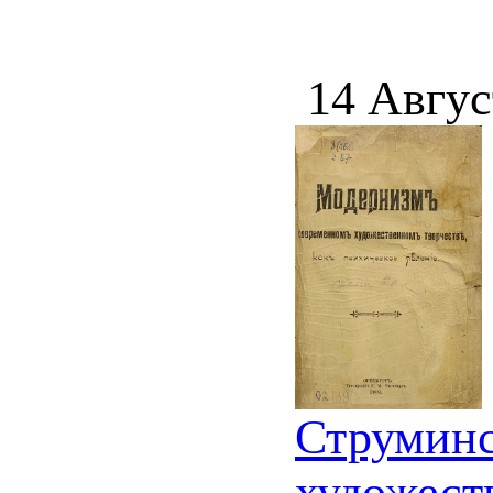
14 Авгус
Струминс
художест