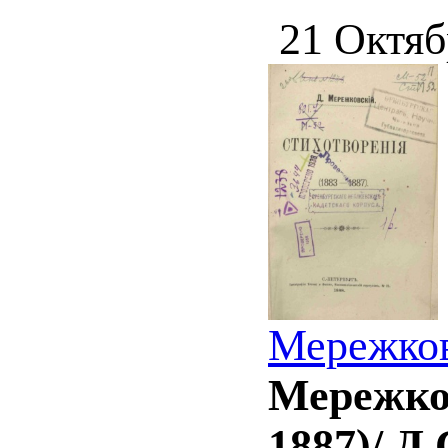
21 Октяб
Мережков
Мережков
1887)/ Д