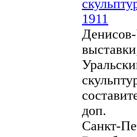
скульпту
1911
Денисов-
выставки
Уральски
скульпту
составите
доп.
Санкт-Пет