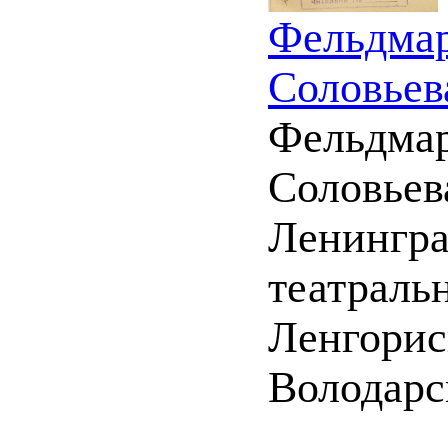
Фельдмар
Соловьев
Фельдмар
Соловьев
Ленингра
театраль
Ленгорис
Володарск