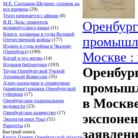
М.Е. Салтыков-Щедрин: сатирик на
все времена
(29)
Театр начинается с афиши
(0)
Оренбург
В.И. Даль: хранитель
великорусского языка
(11)
Книги, изданные в годы Великой
промышле
Отечественной войны
(177)
Издано в годы войны в Чкалове
(Оренбурге)
(199)
Москве :
Китай и его жизнь
(14)
Издания библиотеки
(193)
Оренбург
Труды Оренбургской Ученой
Архивной Комиссии
(35)
Адрес-календари и справочные
промышле
(памятные) книжки Оренбургской
губернии
(17)
в Москве
Оренбургские епархиальные
ведомости
(23)
Оренбургское казачество
(17)
экспонен
Экология реки Урал
(51)
Раритеты
(3)
заявлени
Быстрый поиск
Книги Памяти Оренбургской области