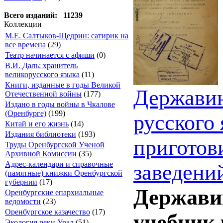
Всего изданий: 11239
Коллекции
М.Е. Салтыков-Щедрин: сатирик на
все времена
(29)
Театр начинается с афиши
(0)
В.И. Даль: хранитель
великорусского языка
(11)
Книги, изданные в годы Великой
Державин
Отечественной войны
(177)
Издано в годы войны в Чкалове
(Оренбурге)
(199)
русского
Китай и его жизнь
(14)
Издания библиотеки
(193)
приготов
Труды Оренбургской Ученой
Архивной Комиссии
(35)
Адрес-календари и справочные
заведени
(памятные) книжки Оренбургской
губернии
(17)
Держави
Оренбургские епархиальные
ведомости
(23)
Оренбургское казачество
(17)
учебник 
Экология реки Урал
(51)