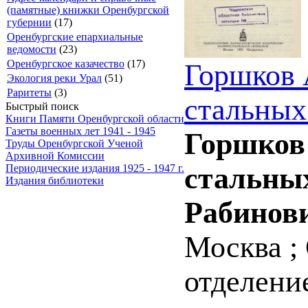
(памятные) книжки Оренбургской
губернии
(17)
Оренбургские епархиальные
ведомости
(23)
Оренбургское казачество
(17)
Горшков 
Экология реки Урал
(51)
Раритеты
(3)
стальных
Быстрый поиск
Книги Памяти Оренбургской области
Газеты военных лет 1941 - 1945
Горшков 
Труды Оренбургской Ученой
Архивной Комиссии
стальных
Периодические издания 1925 - 1947 г.
Издания библиотеки
Рабинов
Москва ;
отделение,