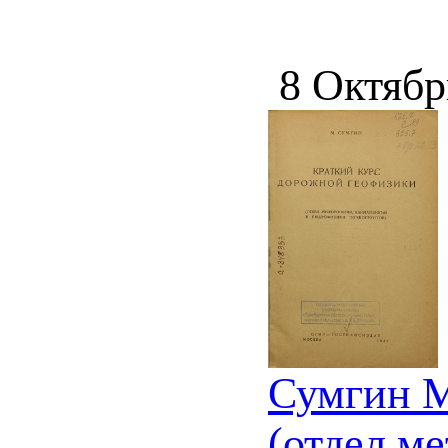
8 Октябр
Сумгин М
(отдел м