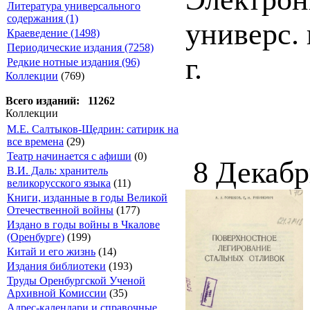
Литература универсального
содержания (1)
универс. 
Краеведение (1498)
Периодические издания (7258)
г.
Редкие нотные издания (96)
Коллекции
(769)
Всего изданий: 11262
Коллекции
М.Е. Салтыков-Щедрин: сатирик на
все времена
(29)
Театр начинается с афиши
(0)
8 Декабр
В.И. Даль: хранитель
великорусского языка
(11)
Книги, изданные в годы Великой
Отечественной войны
(177)
Издано в годы войны в Чкалове
(Оренбурге)
(199)
Китай и его жизнь
(14)
Издания библиотеки
(193)
Труды Оренбургской Ученой
Архивной Комиссии
(35)
Адрес-календари и справочные