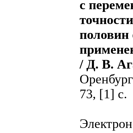
с переме
точности
половин 
применен
/ Д. В. А
Оренбург 
73, [1] с.
Электрон