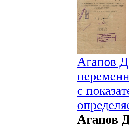
Агапов Д
переменн
с показа
определя
Агапов Д