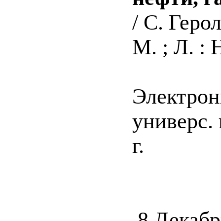
/ С. Геро
М. ; Л. : 
Электрон
универс. 
г.
8 Декабр