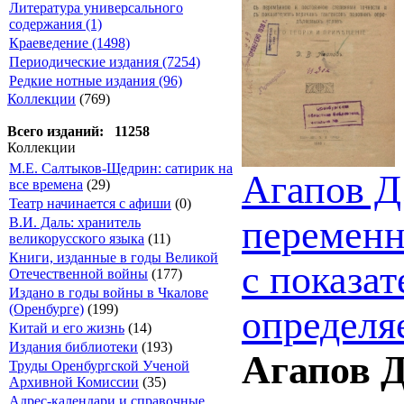
Литература универсального
содержания (1)
Краеведение (1498)
Периодические издания (7254)
Редкие нотные издания (96)
Коллекции
(769)
Всего изданий: 11258
Коллекции
М.Е. Салтыков-Щедрин: сатирик на
Агапов Д
все времена
(29)
Театр начинается с афиши
(0)
переменн
В.И. Даль: хранитель
великорусского языка
(11)
Книги, изданные в годы Великой
с показа
Отечественной войны
(177)
Издано в годы войны в Чкалове
(Оренбурге)
(199)
определя
Китай и его жизнь
(14)
Издания библиотеки
(193)
Агапов Д
Труды Оренбургской Ученой
Архивной Комиссии
(35)
Адрес-календари и справочные