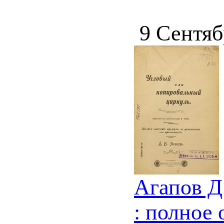
9 Сентяб
Агапов Д
: полное 