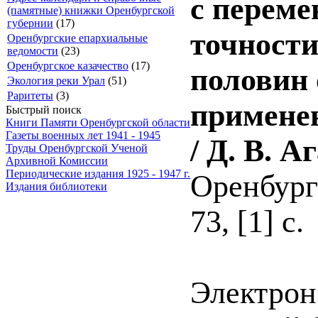
с переме
(памятные) книжки Оренбургской
губернии
(17)
точности
Оренбургские епархиальные
ведомости
(23)
Оренбургское казачество
(17)
половин 
Экология реки Урал
(51)
Раритеты
(3)
применен
Быстрый поиск
Книги Памяти Оренбургской области
Газеты военных лет 1941 - 1945
/ Д. В. А
Труды Оренбургской Ученой
Архивной Комиссии
Периодические издания 1925 - 1947 г.
Оренбург 
Издания библиотеки
73, [1] с.
Электрон