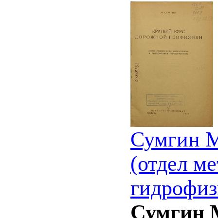
Сумгин М
(отдел м
гидрофиз
Сумгин 