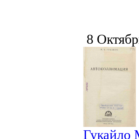
8 Октябр
Гукайло 