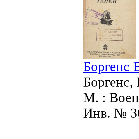
Боргенс 
Боргенс, 
М. : Воени
Инв. № 3