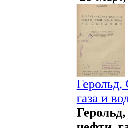
Герольд,
газа и во
Герольд,
нефти, г