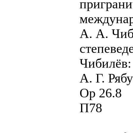
приграни
междунар
А. А. Чи
степевед
Чибилёв:
А. Г. Ряб
Ор 26.8
П78