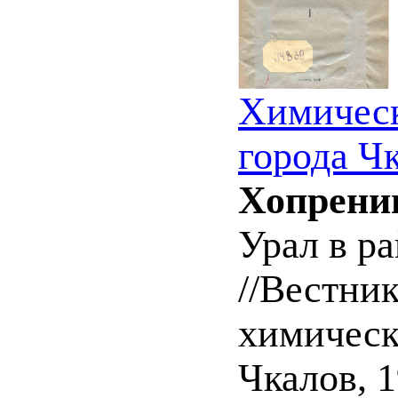
Химическ
города Ч
Хопренин
Урал в р
//Вестни
химическ
Чкалов, 1