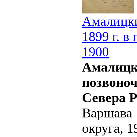
Амалицки
1899 г. в
1900
Амалицки
позвоноч
Севера Р
Варшава 
округа, 19