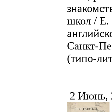
знакомст
школ / Е.
английско
Санкт-Пет
(типо-лит
2 Июнь,