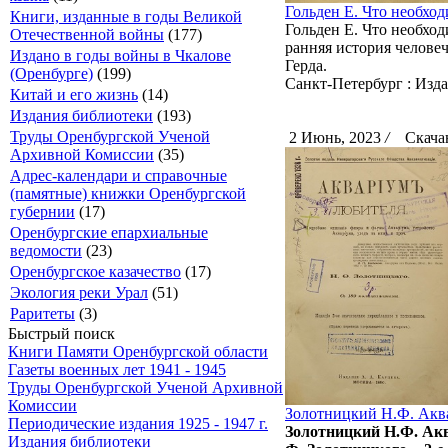
Гольден Е. Что необход
Книги, изданные в годы Великой
Гольден Е. Что необход
Отечественной войны
(177)
ранняя история человеч
Издано в годы войны в Чкалове
Герда.
(Оренбурге)
(199)
Санкт-Петербург : Издал
Китай и его жизнь
(14)
Издания библиотеки
(193)
Труды Оренбургской Ученой
2 Июнь, 2023
/
Скачан
Архивной Комиссии
(35)
Адрес-календари и справочные
(памятные) книжки Оренбургской
губернии
(17)
Оренбургские епархиальные
ведомости
(23)
Оренбургское казачество
(17)
Экология реки Урал
(51)
Раритеты
(3)
Быстрый поиск
Книги Памяти Оренбургской области
Газеты военных лет 1941 - 1945
Труды Оренбургской Ученой Архивной
Комиссии
Золотницкий Н.Ф. Аква
Периодические издания 1925 - 1947 г.
Золотницкий Н.Ф. Акв
Издания библиотеки