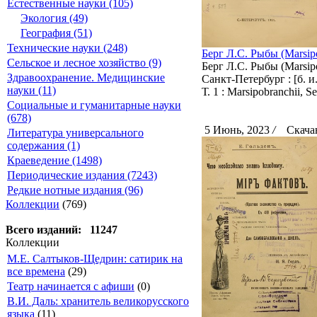
Естественные науки (105)
Экология (49)
География (51)
Технические науки (248)
Берг Л.С. Рыбы (Marsipob
Сельское и лесное хозяйство (9)
Берг Л.С. Рыбы (Marsipob
Здравоохранение. Медицинские
Санкт-Петербург : [б. и.
науки (11)
Т. 1 : Marsipobranchii, 
Социальные и гуманитарные науки
(678)
5 Июнь, 2023
/
Скачан
Литература универсального
содержания (1)
Краеведение (1498)
Периодические издания (7243)
Редкие нотные издания (96)
Коллекции
(769)
Всего изданий: 11247
Коллекции
М.Е. Салтыков-Щедрин: сатирик на
все времена
(29)
Театр начинается с афиши
(0)
В.И. Даль: хранитель великорусского
языка
(11)