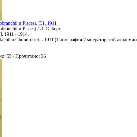
ranchii и Pisces). Т.1. 1911
ranchii и Pisces) / Л. С. Берг.
], 1911 - 1914.
Selachii u Chondrostei. - 1911 (Типография Императорской академии на
о: 55
/
Прочитано: 36