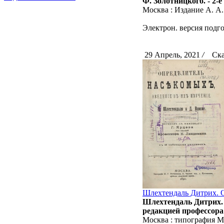
Ф. Золотницкого. - 2-е 
Москва : Издание А. А. 
Электрон. версия подго
29 Апрель, 2021
/
Скач
Шлехтендаль Дитрих. О
Шлехтендаль Дитрих. О
редакцией профессора
Москва : типография М. 