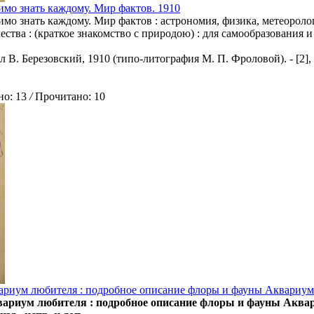
имо знать каждому. Мир фактов. 1910
имо знать каждому. Мир фактов : астрономия, физика, метеорологи
ества : (краткое знакомство с природою) : для самообразования и 
 В. Березовский, 1910 (типо-литография М. П. Фроловой). - [2], 
о: 13
/
Прочитано: 10
риум любителя : подробное описание флоры и фауны Аквариума,
ариум любителя : подробное описание флоры и фауны Аквариум