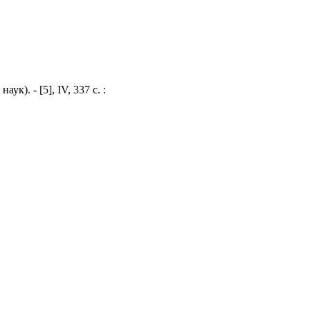
ук). - [5], IV, 337 с. :